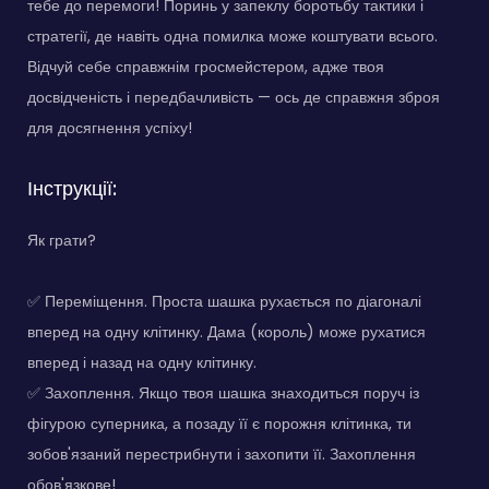
тебе до перемоги! Поринь у запеклу боротьбу тактики і
стратегії, де навіть одна помилка може коштувати всього.
Відчуй себе справжнім гросмейстером, адже твоя
досвідченість і передбачливість — ось де справжня зброя
для досягнення успіху!
Інструкції:
Як грати?
✅ Переміщення. Проста шашка рухається по діагоналі
вперед на одну клітинку. Дама (король) може рухатися
вперед і назад на одну клітинку.
✅ Захоплення. Якщо твоя шашка знаходиться поруч із
фігурою суперника, а позаду її є порожня клітинка, ти
зобов'язаний перестрибнути і захопити її. Захоплення
обов'язкове!