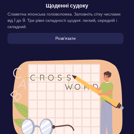
Щоденні судоку
Славетна японська головоломка. Заповніть сітку числами
від 1 до 9. Три рівні складності щодня: легкий, середній і
складний.
Розвʼязати