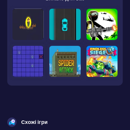
Схожі ігри