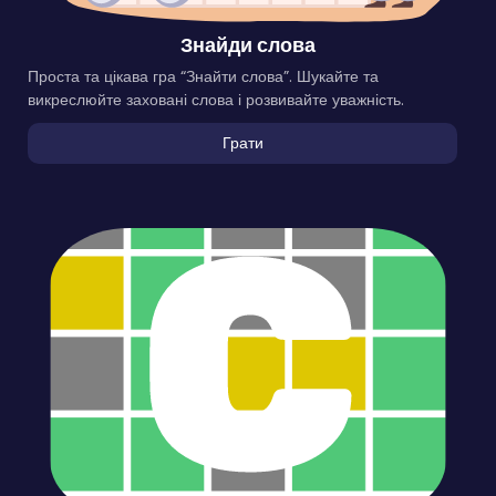
Знайди слова
Проста та цікава гра “Знайти слова”. Шукайте та
викреслюйте заховані слова і розвивайте уважність.
Грати