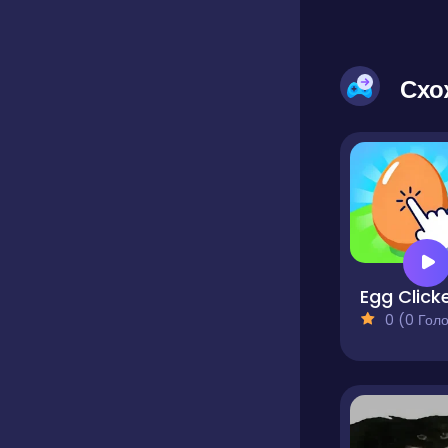
Схо
Egg Click
0 (0 Голосів