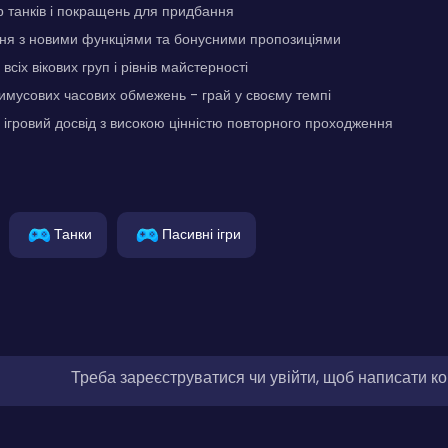
 танків і покращень для придбання
ння з новими функціями та бонусними пропозиціями
всіх вікових груп і рівнів майстерності
римусових часових обмежень - грай у своєму темпі
гровий досвід з високою цінністю повторного проходження
Танки
Пасивні ігри
Треба зареєструватися чи увійти, щоб написати к