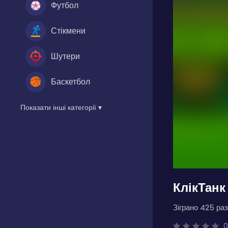
Футбол
Стікмени
Шутери
Баскетбол
Показати інші категорії ▾
КлікТанк
Зіграно 425 раз
0