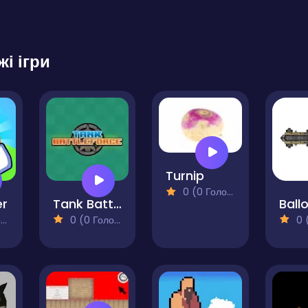
жі ігри
Turnip
0 (0 Голосів)
er
Tank Battle Force
)
0 (0 Голосів)
0 (0