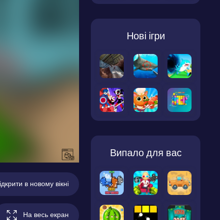
Нові ігри
Випало для вас
ідкрити в новому вікні
На весь екран