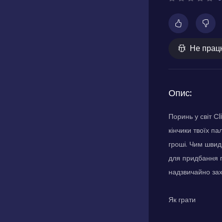
Не прац
Опис:
Поринь у світ C
кінчики твоїх п
гроші. Чим швид
для придбання п
надзвичайно зах
Як грати