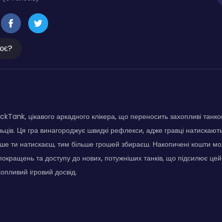
ює?
lickTank, цікавого аркадного клікера, що переносить захопливі танко
альців. Ця гра винагороджує швидкі рефлекси, адже гравці натискают
ше ти натискаєш, тим більше грошей збираєш. Накопичені кошти м
окращень та доступу до нових, потужніших танків, що підсилює це
опливий ігровий досвід.