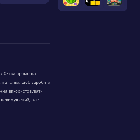
ві битви прямо на
ь на танки, щоб заробити
ожна використовувати
й невимушений, але