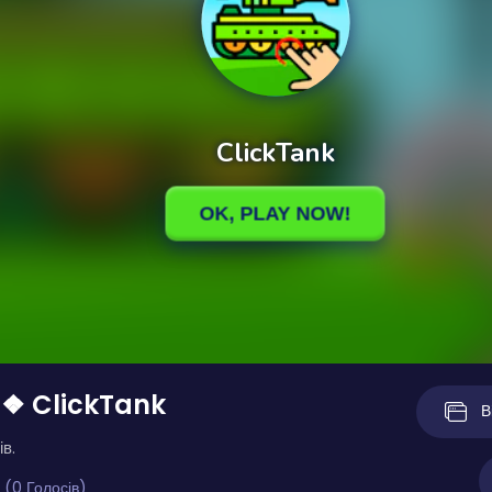
 ❖ ClickTank
В
ів.
 (0 Голосів)