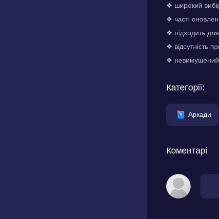
❖ широкий вибір
❖ часті оновле
❖ підходить для 
❖ відсутність п
❖ невимушений і
Категорії:
Аркади
Коментарі