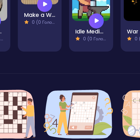
Make a Wall
0 (0 Голосів)
t Clicker
Idle Medieval Village
War 
)
0 (0 Голосів)
0 (0