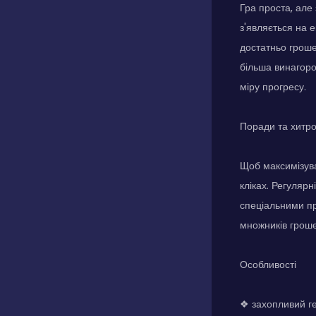
Гра проста, але
з'являється на 
достатньо гроше
більша винагоро
міру прогресу.
Поради та хитр
Щоб максимізува
кліках. Регулярн
спеціальними пр
множників гроше
Особливості
❖ захопливий ге