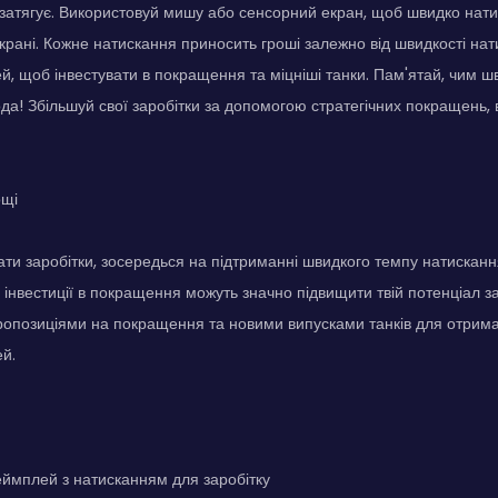
 затягує. Використовуй мишу або сенсорний екран, щоб швидко нати
екрані. Кожне натискання приносить гроші залежно від швидкості на
й, щоб інвестувати в покращення та міцніші танки. Пам'ятай, чим 
да! Збільшуй свої заробітки за допомогою стратегічних покращень, 
ощі
ти заробітки, зосередься на підтриманні швидкого темпу натисканн
і інвестиції в покращення можуть значно підвищити твій потенціал за
опозиціями на покращення та новими випусками танків для отрима
й.
ймплей з натисканням для заробітку