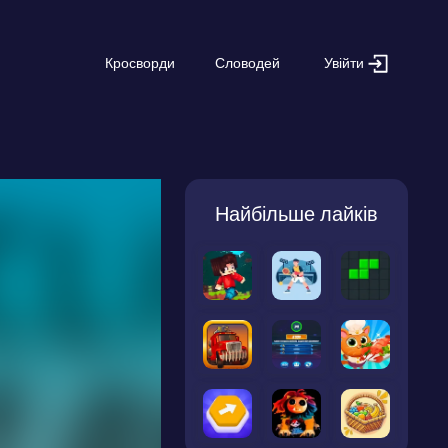
Увійти
Кросворди
Словодей
Найбільше лайків