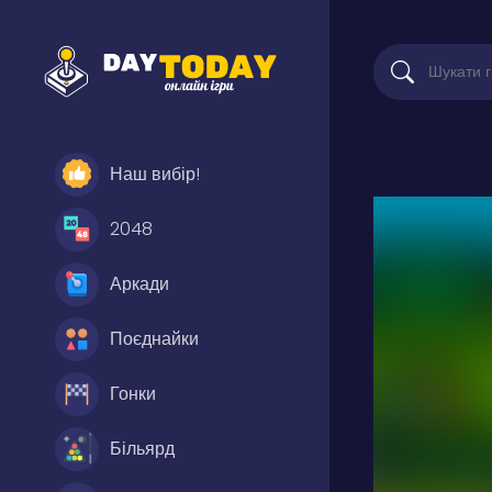
Наш вибір!
2048
Аркади
Поєднайки
Гонки
Більярд