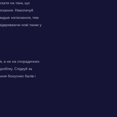
скати на танк, що
тискання. Накопичуй
швидше натискання, тим
відкриваючи нові танки у
я, а не на спорадичних
робітку. Слідкуй за
ння бонусних балів і