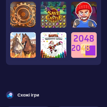
Схожі ігри