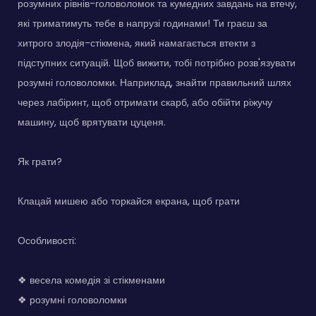
розумних рівнів-головоломок та кумедних завдань на втечу,
які триматимуть тебе в напрузі годинами! Ти граєш за
хитрого злодія-стікмена, який намагається втекти з
підступних ситуацій. Щоб вижити, тобі потрібно розв'язувати
розумні головоломки. Наприклад, знайти правильний шлях
через лабіринт, щоб отримати скарб, або обійти ріжучу
машину, щоб врятувати цуценя.
Як грати?
Клацай мишею або торкайся екрана, щоб грати
Особливості:
❖ весела комедія зі стікменами
❖ розумні головоломки