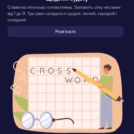
Славетна японська головоломка. Заповніть сітку числами
від 1 до 9. Три рівні складності щодня: легкий, середній і
складний.
Розвʼязати