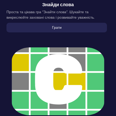
Знайди слова
Проста та цікава гра “Знайти слова”. Шукайте та
викреслюйте заховані слова і розвивайте уважність.
Грати