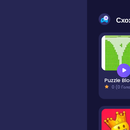
Схо
P
0 (0 Голосів