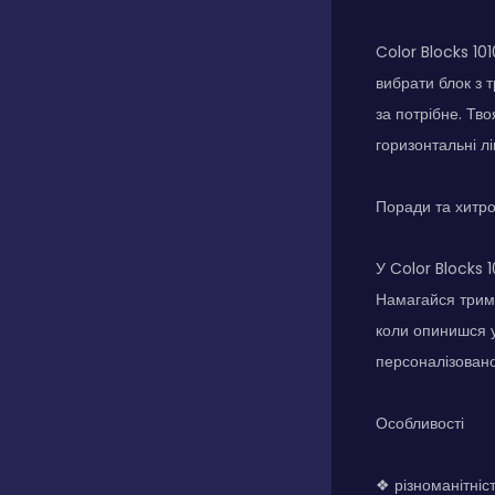
Color Blocks 10
вибрати блок з т
за потрібне. Тв
горизонтальні лі
Поради та хитр
У Color Blocks 
Намагайся трима
коли опинишся у 
персоналізованог
Особливості
❖ різноманітніс