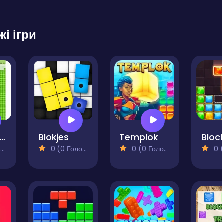
жі ігри
uzzle Block Plunge
Blokjes
Templok
)
0 (0 Голосів)
0 (0 Голосів)
0 (0