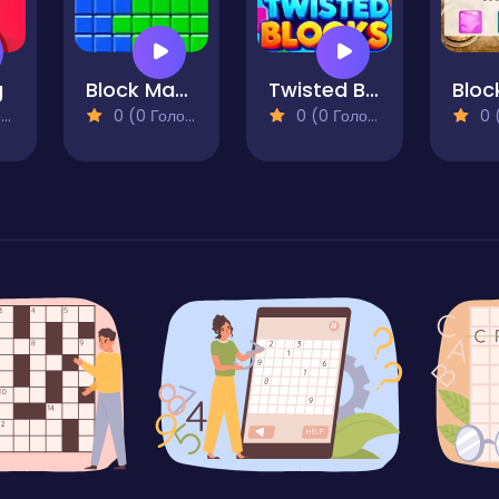
g
Block Master - Super Puzzle
Twisted Blocks
)
0 (0 Голосів)
0 (0 Голосів)
0 (0