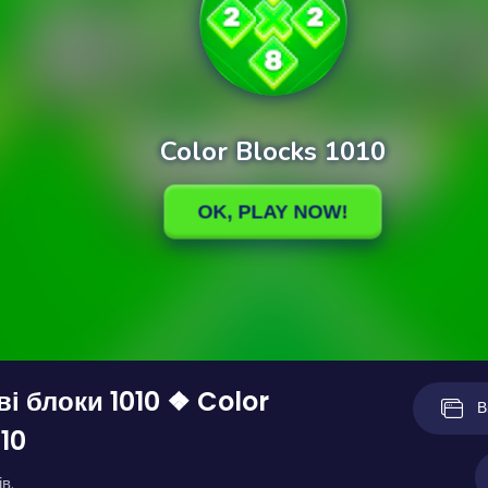
і блоки 1010 ❖ Color
В
10
в.