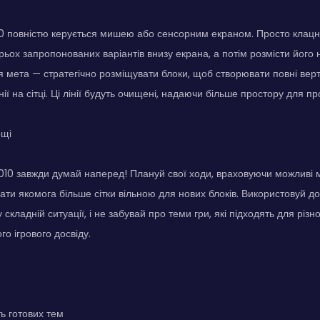
10 повністю керується мишею або сенсорним екраном. Просто клацн
рьох запропонованих варіантів внизу екрана, а потім розмісти його н
оя мета — стратегічно розміщувати блоки, щоб створювати повні вер
нії на сітці. Ці лінії будуть очищені, надаючи більше простору для п
ощі
1010 завжди думай наперед! Плануй свої ходи, враховуючи можливі м
ти якомога більше сітки вільною для нових блоків. Використовуй д
складній ситуації, і не забувай про теми гри, які підходять для різн
о ігрового досвіду.
ть готових тем