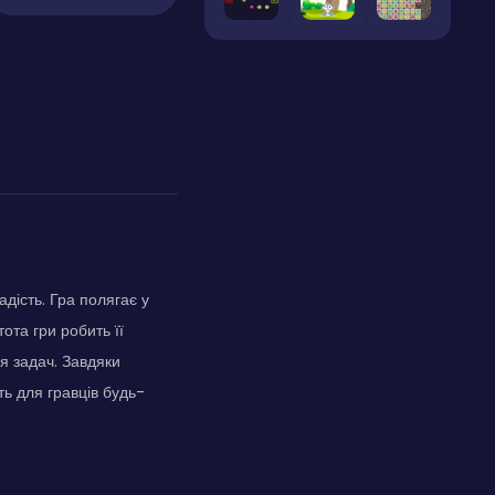
адість. Гра полягає у
ота гри робить її
я задач. Завдяки
ть для гравців будь-