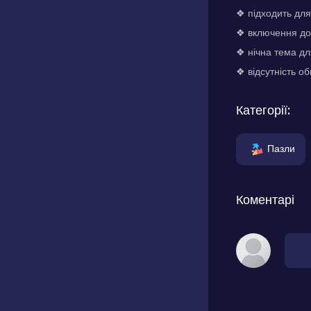
❖ підходить для 
❖ включення доп
❖ нічна тема дл
❖ відсутність о
Категорії:
Пазли
Коментарі