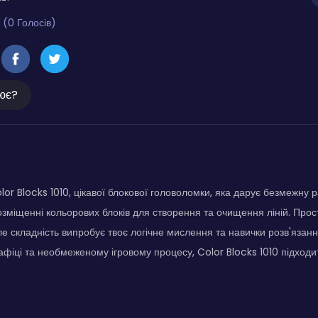
 (0 Голосів)
ює?
lor Blocks 1010, цікавої блокової головоломки, яка дарує безмежну р
озміщенні кольорових блоків для створення та очищення ліній. Прост
е складність випробує твоє логічне мислення та навички розв'язанн
рафіці та необмеженому ігровому процесу, Color Blocks 1010 підходи