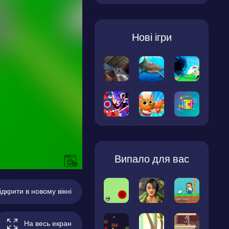
Нові ігри
Випало для вас
ідкрити в новому вікні
На весь екран