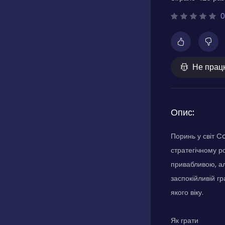
0
Не прац
Опис:
Поринь у світ Co
стратегічному р
привабливою, ал
заспокійливій г
якого віку.
Як грати