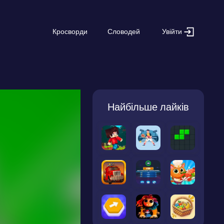
Увійти
Кросворди
Словодей
Найбільше лайків