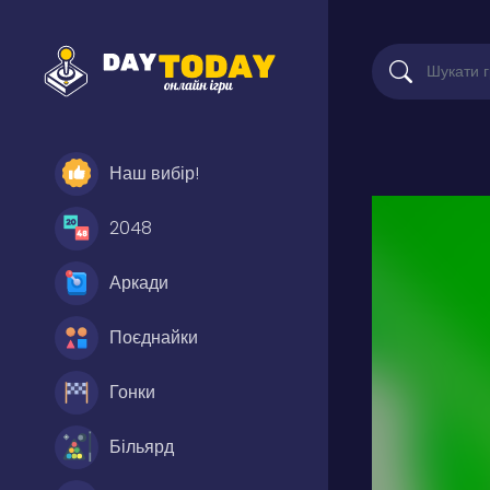
Наш вибір!
2048
Аркади
Поєднайки
Гонки
Більярд