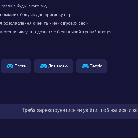
гравців будь-якого віку
оміжних бонусів для прогресу в грі
я розслаблення очей та нічних ігрових сесій
бмеження часу, що дозволяє безкінечний ігровий процес
Блоки
Для мозку
Тетріс
Треба зареєструватися чи увійти, щоб написати к