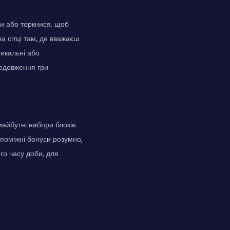
и або торкнися, щоб
а сітці там, де вважаєш
тикальні або
родовження гри.
айбутні набори блоків.
опоміжні бонуси розумно,
ого часу доби, для