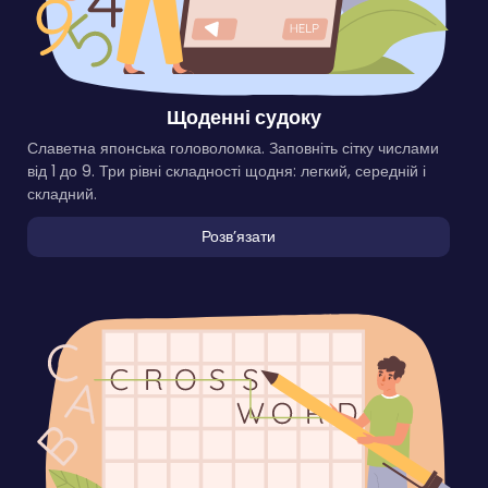
Щоденні судоку
Славетна японська головоломка. Заповніть сітку числами
від 1 до 9. Три рівні складності щодня: легкий, середній і
складний.
Розвʼязати