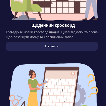
Щоденний кросворд
Розгадуйте новий кросворд щодня. Цікаві підказки та слова,
щоб розвинути логіку та словниковий запас.
Перейти