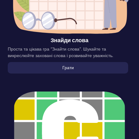
Знайди слова
Проста та цікава гра “Знайти слова”. Шукайте та
викреслюйте заховані слова і розвивайте уважність.
Грати