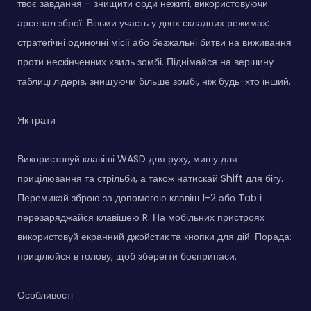
твоє завдання – знищити орди нежиті, використовуючи
арсенал зброї. Візьми участь у двох складних режимах:
стратегічні одиночні місії або безжальні битви на виживання
проти нескінченних хвиль зомбі. Піднімайся на вершину
таблиці лідерів, знищуючи більше зомбі, ніж будь-хто інший.
Як грати
Використовуй клавіші WASD для руху, мишу для
прицілювання та стрільби, а також натискай Shift для бігу.
Перемикай зброю за допомогою клавіш 1-2 або Tab і
перезаряджайся клавішею R. На мобільних пристроях
використовуй екранний джойстик та кнопки для дій. Порада:
прицілюйся в голову, щоб зберегти боєприпаси.
Особливості