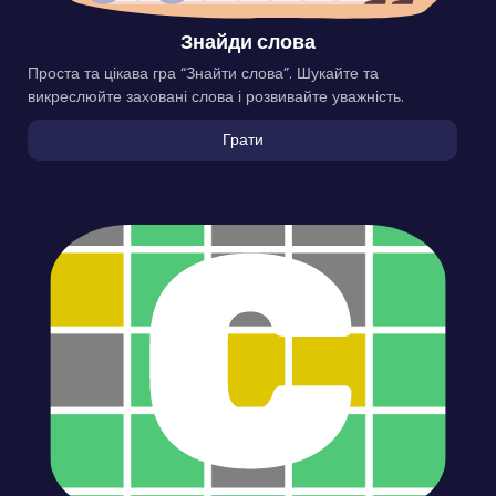
Знайди слова
Проста та цікава гра “Знайти слова”. Шукайте та
викреслюйте заховані слова і розвивайте уважність.
Грати