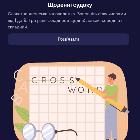
Щоденні судоку
Славетна японська головоломка. Заповніть сітку числами
від 1 до 9. Три рівні складності щодня: легкий, середній і
складний.
Розвʼязати