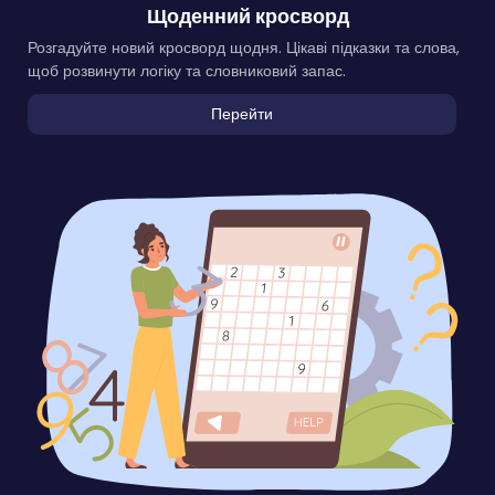
Щоденний кросворд
Розгадуйте новий кросворд щодня. Цікаві підказки та слова,
щоб розвинути логіку та словниковий запас.
Перейти