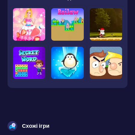
Схожі ігри