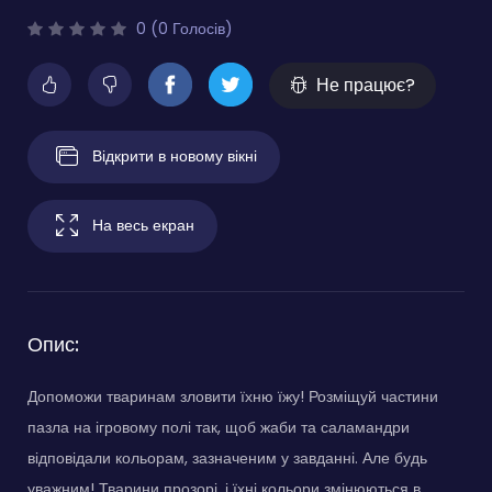
0 (0 Голосів)
Не працює?
Відкрити в новому вікні
На весь екран
Опис:
Допоможи тваринам зловити їхню їжу! Розміщуй частини
пазла на ігровому полі так, щоб жаби та саламандри
відповідали кольорам, зазначеним у завданні. Але будь
уважним! Тварини прозорі, і їхні кольори змінюються в