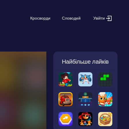
Увійти
Кросворди
Словодей
Найбільше лайків