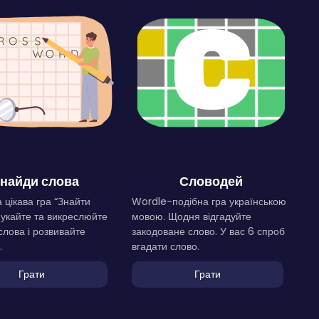
найди слова
Словодей
 цікава гра “Знайти
Wordle-подібна гра українською
Шукайте та викреслюйте
мовою. Щодня відгадуйте
слова і розвивайте
закодоване слово. У вас 6 спроб
.
вгадати слово.
Грати
Грати