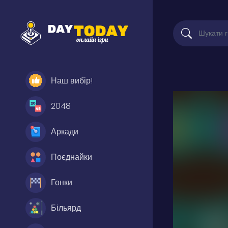
Наш вибір!
2048
Аркади
Поєднайки
Гонки
Більярд