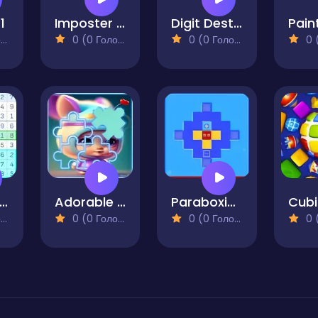
1
Imposter Sorter
Digit Destroyer
)
0 (0 Голосів)
0 (0 Голосів)
0 (0
doku Guru - classic sudoku
Adorable baby Stitch Sliding Picture Challenge
Paraboxical
Cub
)
0 (0 Голосів)
0 (0 Голосів)
0 (0