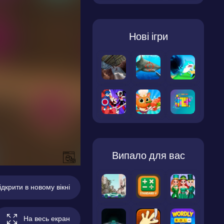
Нові ігри
Випало для вас
ідкрити в новому вікні
На весь екран