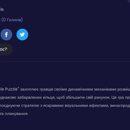
ів.
 (0 Голосів)
ює?
cle Puzzle" захоплює гравців своїми динамічними механіками розмі
однаково забарвлених кільця, щоб збільшити свій рахунок. Ця гра п
поєднуючи стратегію з яскравими візуальними ефектами, винагоро
та планування.