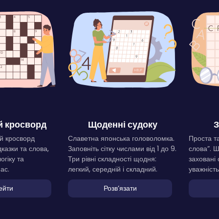
 кросворд
Щоденні судоку
З
й кросворд
Славетна японська головоломка.
Проста та
дказки та слова,
Заповніть сітку числами від 1 до 9.
слова”. 
огіку та
Три рівні складності щодня:
заховані 
ас.
легкий, середній і складний.
уважність
ейти
Розвʼязати