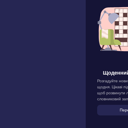
Щоденний
Розгадуйте нови
щодня. Цікаві пі
щоб розвинути л
словниковий зап
Пер