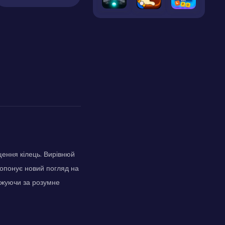
щення кілець. Вирівнюй
ропонує новий погляд на
джуючи за розумне