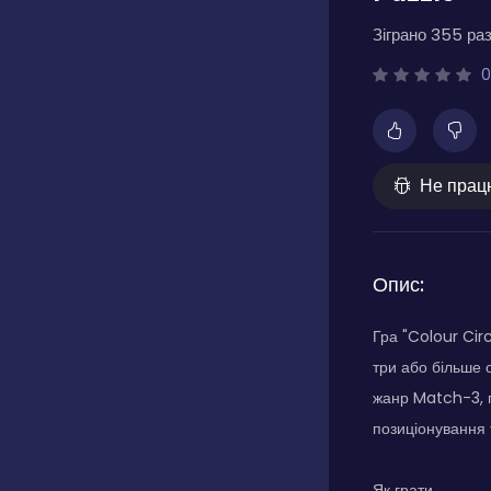
Зіграно 355 раз
0
Не прац
Опис:
Гра "Colour Cir
три або більше 
жанр Match-3, 
позиціонування 
Як грати