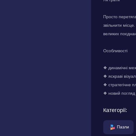
Просто перетяга
звільнити місце.
великих поєднан
Особливості
❖ динамічні мех
❖ яскраві візуа
❖ стратегічне п
❖ новий погляд
Категорії:
Пазли