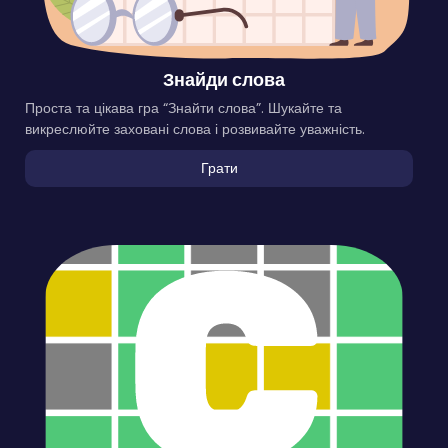
Знайди слова
Проста та цікава гра “Знайти слова”. Шукайте та
викреслюйте заховані слова і розвивайте уважність.
Грати