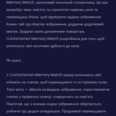
Memory Match, захопливій піксельній головоломці. Ця гра
випробує твою пам'ять та стратегічні навички, коли ти
переміщуєш блоки, щоб відтворити задане зображення.
Кожен твій хід обертає зображення, додаючи додатковий
виклик. Завдяки своїм динамічним поворотам,
Contortionist Memory Match розроблена для того, щоб
розтягнути твої когнітивні здібності до межі.
Як грати
У Contortionist Memory Match гравці натискають або
клікають на плитки, щоб переміщувати їх по ігровому полю.
Твоя мета — зібрати розкидане зображення, переставляючи
плитки у правильні позиції, спираючись на пам'ять.
Пам'ятай, що з кожним ходом зображення обертається,
роблячи гру дедалі складнішою. Продовжуй переміщувати