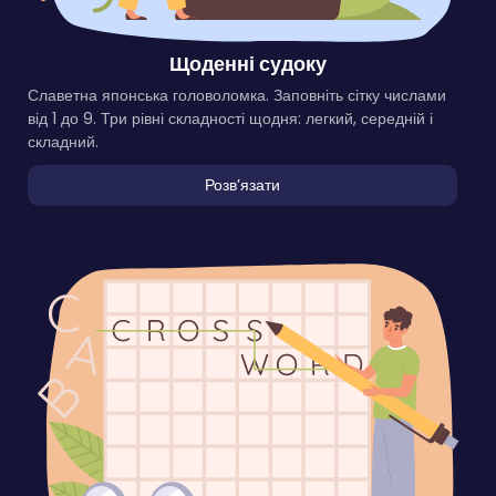
Щоденні судоку
Славетна японська головоломка. Заповніть сітку числами
від 1 до 9. Три рівні складності щодня: легкий, середній і
складний.
Розвʼязати