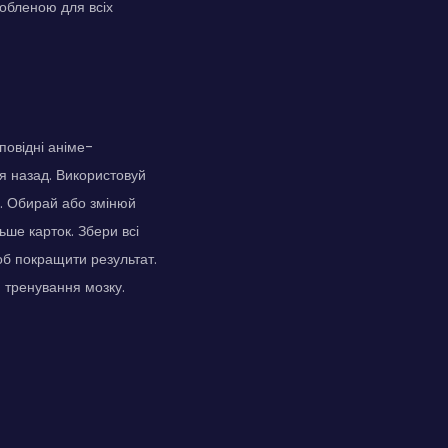
обленою для всіх
повідні аніме-
ся назад. Використовуй
я. Обирай або змінюй
ьше карток. Збери всі
об покращити результат.
я тренування мозку.