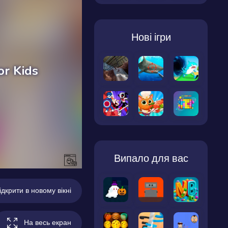
Нові ігри
Випало для вас
ідкрити в новому вікні
На весь екран