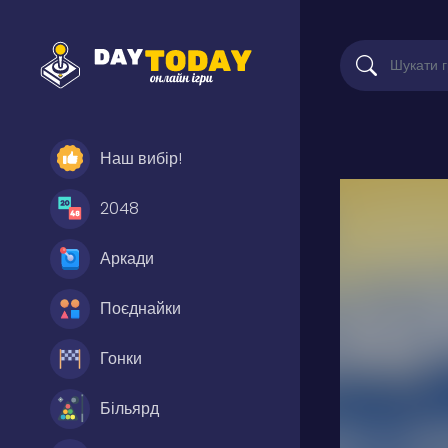
Наш вибір!
2048
Аркади
Поєднайки
Гонки
Більярд