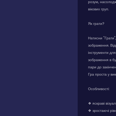
розум, насолодж
вікових груп.
Як грати?
Натисни "Грати",
зображення. Від
інструменти для
зображення в бу
пари до закінче
Гра проста у вик
Особливості:
❖ яскраві візуа
❖ зростаючі рівн