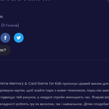
ів.
 (0 Голосів)
ює?
nime Memory & Card Game for Kids пропонує цікавий виклик для 
ереверни картки, щоб знайти пари з аніме-тематикою, перш ніж закі
підвищує твій рахунок, а невдалі спроби зменшують час. Яскраві віз
складності роблять гру як веселою, так і навчальною. Дітям сподобає