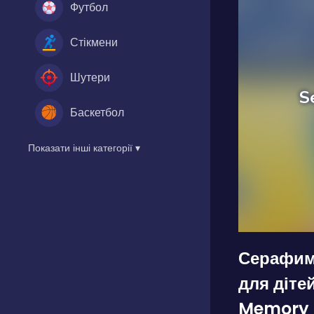
Футбол
Стікмени
Шутери
Баскетбол
Показати інші категорії ▾
Серафим:
для діте
Memory 