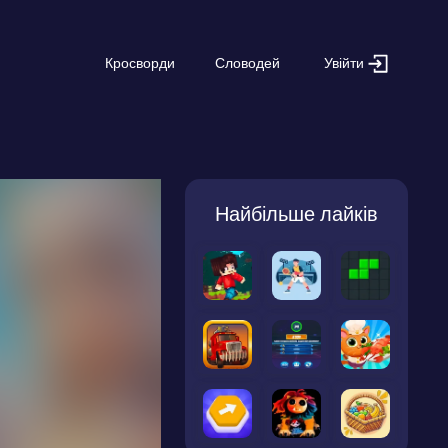
Увійти
Кросворди
Словодей
Найбільше лайків