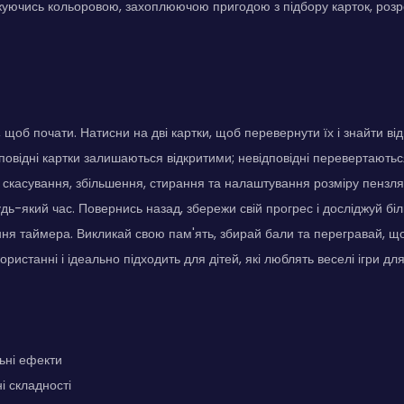
уючись кольоровою, захоплюючою пригодою з підбору карток, розр
 щоб почати. Натисни на дві картки, щоб перевернути їх і знайти від
повідні картки залишаються відкритими; невідповідні перевертають
 скасування, збільшення, стирання та налаштування розміру пензл
дь-який час. Повернись назад, збережи свій прогрес і досліджуй біл
ння таймера. Викликай свою пам'ять, збирай бали та перегравай, щ
ористанні і ідеально підходить для дітей, які люблять веселі ігри дл
льні ефекти
і складності