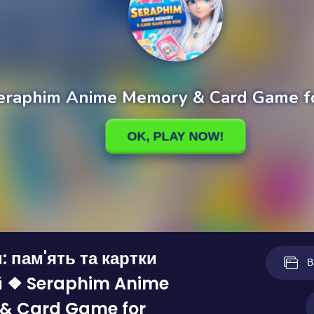
 пам'ять та картки
В
й ❖ Seraphim Anime
& Card Game for