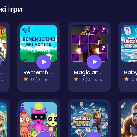
жі ігри
tive- Find them!
Remembering Selection
Magician Memory Match
)
0 (0 Голосів)
0 (0 Голосів)
0 (0