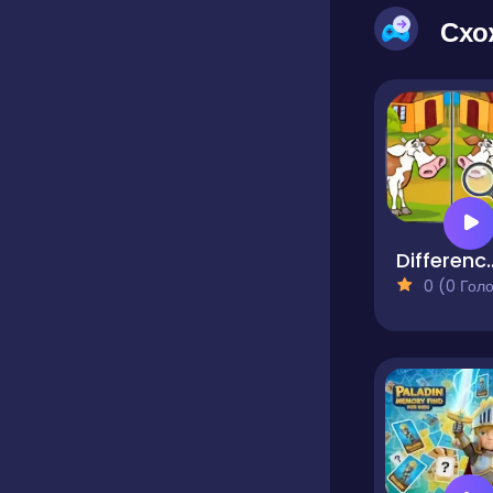
Схо
Difference Detec
0 (0 Голосів