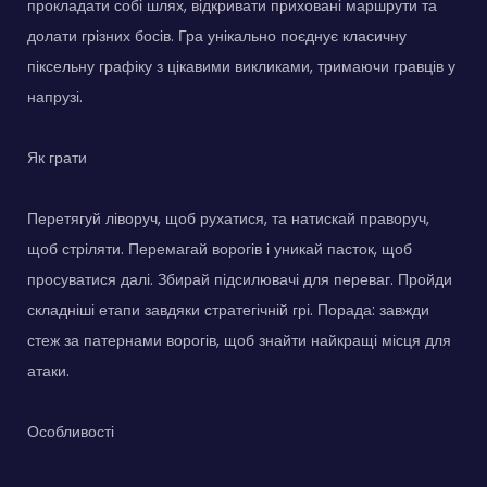
прокладати собі шлях, відкривати приховані маршрути та
долати грізних босів. Гра унікально поєднує класичну
піксельну графіку з цікавими викликами, тримаючи гравців у
напрузі.
Як грати
Перетягуй ліворуч, щоб рухатися, та натискай праворуч,
щоб стріляти. Перемагай ворогів і уникай пасток, щоб
просуватися далі. Збирай підсилювачі для переваг. Пройди
складніші етапи завдяки стратегічній грі. Порада: завжди
стеж за патернами ворогів, щоб знайти найкращі місця для
атаки.
Особливості