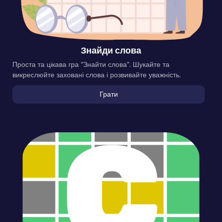
Знайди слова
Проста та цікава гра “Знайти слова”. Шукайте та
викреслюйте заховані слова і розвивайте уважність.
Грати