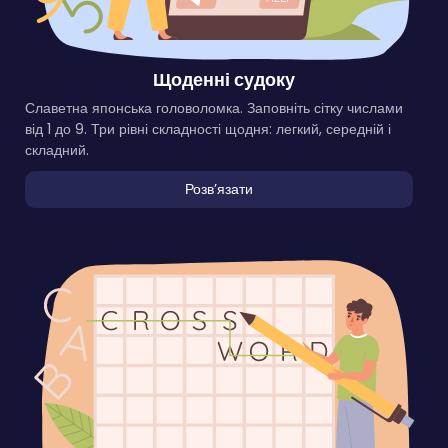
Щоденні судоку
Славетна японська головоломка. Заповніть сітку числами
від 1 до 9. Три рівні складності щодня: легкий, середній і
складний.
Розвʼязати