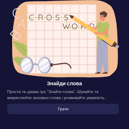
Знайди слова
Проста та цікава гра “Знайти слова”. Шукайте та
викреслюйте заховані слова і розвивайте уважність.
Грати