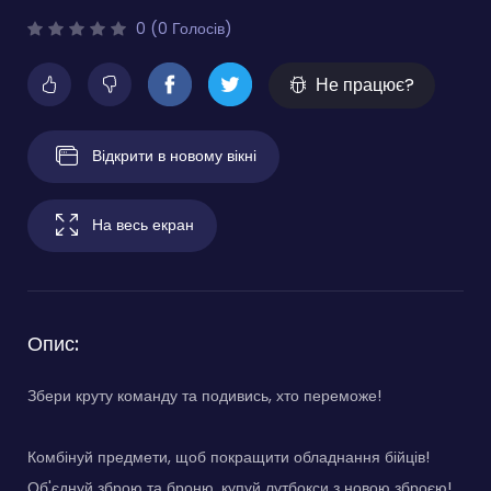
0 (0 Голосів)
Не працює?
Відкрити в новому вікні
На весь екран
Опис:
Збери круту команду та подивись, хто переможе!
Комбінуй предмети, щоб покращити обладнання бійців!
Об'єднуй зброю та броню, купуй лутбокси з новою зброєю!