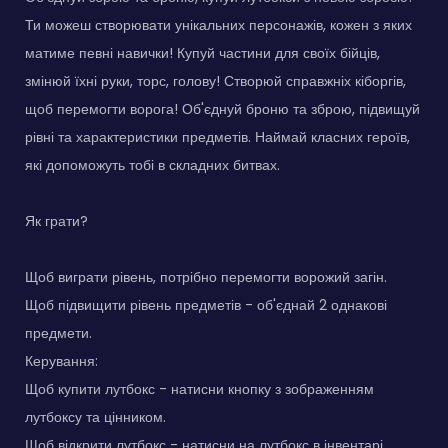
Ти можеш створювати унікальних персонажів, кожен з яких
матиме певні навички! Купуй частини для своїх бійців,
змінюй їхні руки, торс, голову! Створюй справжніх кіборгів,
щоб перемогти ворога! Об'єднуй броню та зброю, підвищуй
рівні та характеристики предметів. Наймай класних героїв,
які допоможуть тобі в складних битвах.
Як грати?
Щоб виграти рівень, потрібно перемогти ворожий загін.
Щоб підвищити рівень предметів - об'єднай 2 однакові
предмети.
Керування:
Щоб купити лутбокс - натисни кнопку з зображенням
лутбоксу та цінником.
Щоб відкрити лутбокс - натисни на лутбокс в інвентарі.