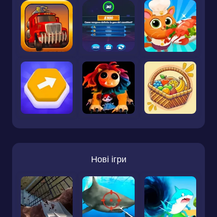
Нові ігри