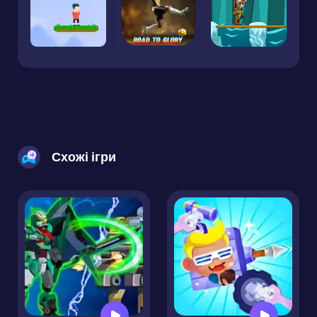
Схожі ігри