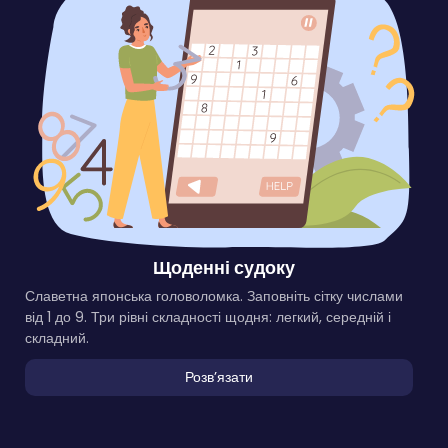
Щоденні судоку
Славетна японська головоломка. Заповніть сітку числами
від 1 до 9. Три рівні складності щодня: легкий, середній і
складний.
Розвʼязати