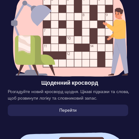
Щоденний кросворд
Розгадуйте новий кросворд щодня. Цікаві підказки та слова,
щоб розвинути логіку та словниковий запас.
Перейти