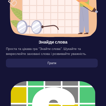
Знайди слова
Проста та цікава гра “Знайти слова”. Шукайте та
викреслюйте заховані слова і розвивайте уважність.
Грати