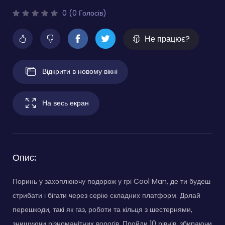
0 (0 Голосів)
Не працює?
Відкрити в новому вікні
На весь екран
Опис:
Поринь у захоплюючу подорож у грі Cool Man, де ти будеш
стрибати і бігати через серію складних платформ. Долай
перешкоди, такі як газ, роботи та кільця з шестернями,
знищуючи різноманітних ворогів. Пройди 10 рівнів, збираючи