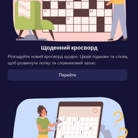
Щоденний кросворд
Розгадуйте новий кросворд щодня. Цікаві підказки та слова,
щоб розвинути логіку та словниковий запас.
Перейти