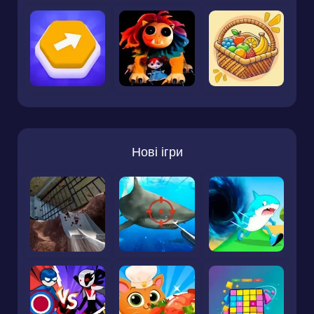
Нові ігри