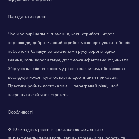
Поради та хитрощі
Час має вирішальне значення, коли стрибаєш через
перешкоди; добре вчасний стрибок може врятувати тебе від
небезпеки. Слідкуй за шаблонами руху ворогів, адже
знання, коли ворог атакує, допоможе ефективно їх уникати.
Збір усіх ключів на кожному рівні є важливим; обов'язково
досліджуй кожен куточок карти, щоб знайти приховані.
Практика робить досконалим — перегравай рівні, щоб
покращити свій час і стратегію.
Особливості
❖ 10 складних рівнів із зростаючою складністю
❖ різноманітні перешкоди, такі як вогняний газ, роботи та