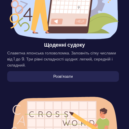
Щоденні судоку
Славетна японська головоломка. Заповніть сітку числами
від 1 до 9. Три рівні складності щодня: легкий, середній і
складний.
Розвʼязати