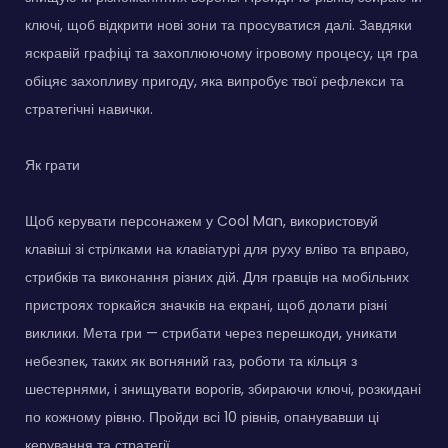
ключі, щоб відкрити нові зони та просуватися далі. Завдяки
яскравій графіці та захоплюючому ігровому процесу, ця гра
обіцяє захопливу пригоду, яка випробує твої рефлекси та
стратегічні навички.
Як грати
Щоб керувати персонажем у Cool Man, використовуй
клавіші зі стрілками на клавіатурі для руху вліво та вправо,
стрибків та виконання різних дій. Для гравців на мобільних
пристроях торкайся значків на екрані, щоб долати різні
виклики. Мета гри — стрибати через перешкоди, уникати
небезпек, таких як вогняний газ, роботи та кільця з
шестернями, і знищувати ворогів, збираючи ключі, розкидані
по кожному рівню. Пройди всі 10 рівнів, опанувавши ці
керування та стратегії.