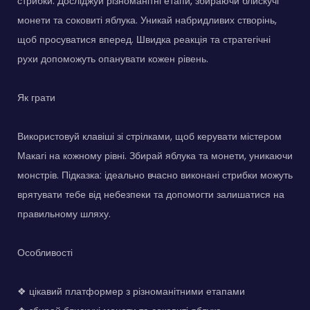
стрибки. Досліджуй різноманітні етапи, збираючи блискучі
монети та соковиті яблука. Уникай набридливих створінь,
щоб просуватися вперед. Швидка реакція та стратегічні
рухи допоможуть опанувати кожен рівень.
Як грати
Використовуй клавіші зі стрілками, щоб керувати містером
Макагі на кожному рівні. Збирай яблука та монети, уникаючи
монстрів. Підказка: ідеально вчасно виконані стрибки можуть
врятувати тебе від небезпеки та допомогти залишатися на
правильному шляху.
Особливості
❖ цікавий платформер з різноманітними етапами