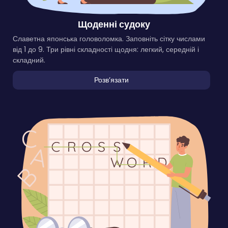
Щоденні судоку
Славетна японська головоломка. Заповніть сітку числами
від 1 до 9. Три рівні складності щодня: легкий, середній і
складний.
Розвʼязати