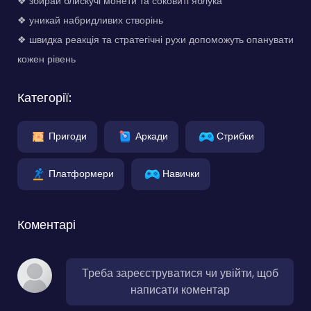
❖ збирай блискучі монети та соковиті яблука
❖ уникай набридливих створінь
❖ швидка реакція та стратегічні рухи допоможуть опанувати
кожен рівень
Категорії:
Пригоди
Аркади
Стрибки
Платформери
Навички
Коментарі
Треба зареєструватися чи увійти, щоб
написати коментар