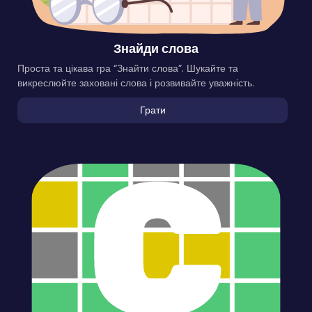
Знайди слова
Проста та цікава гра “Знайти слова”. Шукайте та
викреслюйте заховані слова і розвивайте уважність.
Грати