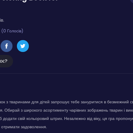
ів.
 (0 Голосів)
ює?
ок з тваринами для дітей запрошує тебе зануритися в безмежний сві
. Обирай з широкого асортименту чарівних зображень тварин і вико
б додати свій кольоровий штрих. Незалежно від віку, ця гра пропону
 отримати задоволення.