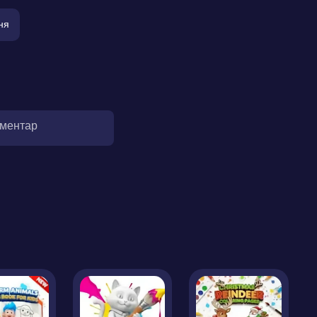
ня
оментар