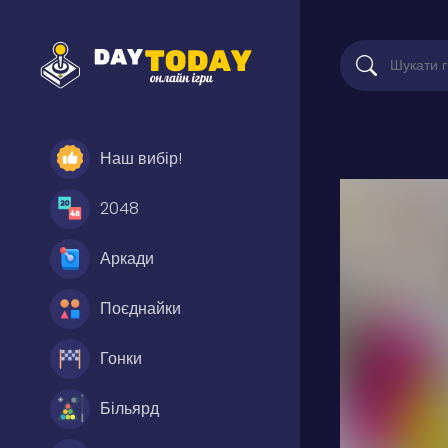
Наш вибір!
2048
Аркади
Поєднайки
Гонки
Більярд