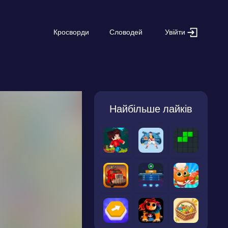
Увійти
Кросворди
Словодей
Найбільше лайків