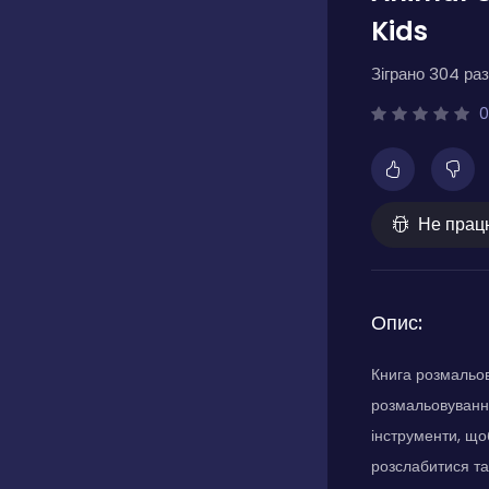
Kids
Зіграно 304 раз
0
Не прац
Опис:
Книга розмальов
розмальовування
інструменти, що
розслабитися та