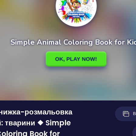
книжка-розмальовка
В
й: тварини ❖ Simple
oloring Book for