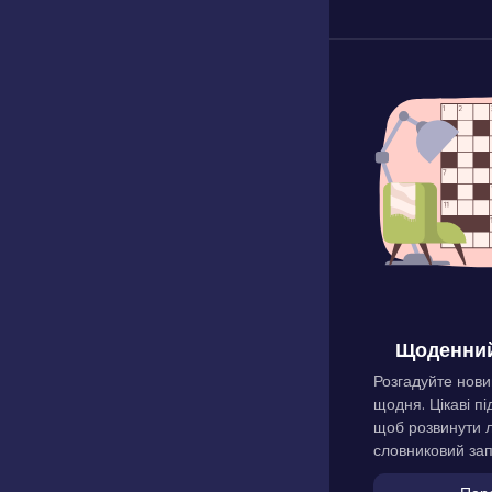
Щоденний
Розгадуйте нови
щодня. Цікаві пі
щоб розвинути л
словниковий зап