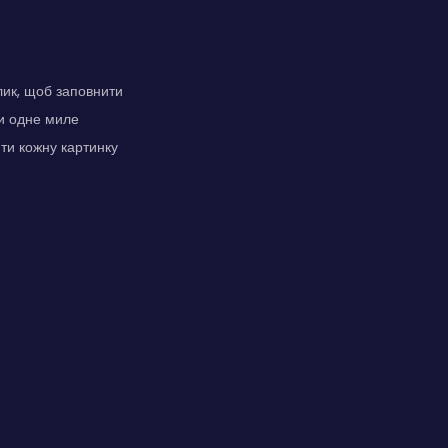
лик, щоб заповнити
чи одне миле
ти кожну картинку