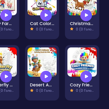
Baby Farm Animals Coloring Book for Kids
Cat Coloring Book
Christmas Reindeer Coloring Pages
 Голосів)
0 (0 Голосів)
0 (0 Голосів)
Butterfly Coloring Book for Kids
Desert Animals Coloring Book for Kids
Cozy Friends Coloring Book for Kids
 Голосів)
0 (0 Голосів)
0 (0 Голосів)