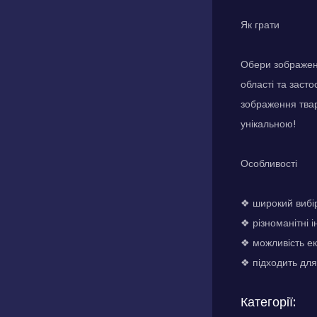
Як грати
Обери зображенн
області та заст
зображення твар
унікальною!
Особливості
❖ широкий вибі
❖ різноманітні 
❖ можливість ек
❖ підходить для 
Категорії: