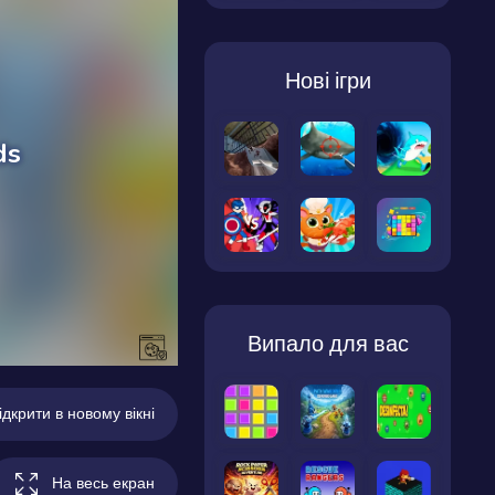
Нові ігри
Випало для вас
ідкрити в новому вікні
На весь екран