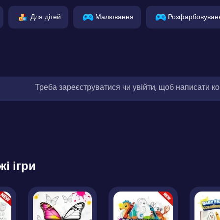
Для дітей
Малювання
Розфарбовуван
Треба зареєструватися чи увійти, щоб написати к
жі ігри