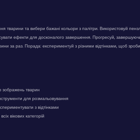
я тварини та вибери бажані кольори з палітри. Використовуй пенз
осувати ефекти для досконалого завершення. Прогресуй, завершую
ини за раз. Порада: експериментуй з різними відтінками, щоб зроби
р зображень тварин
інструменти для розмальовування
спериментувати з відтінками
всіх вікових категорій