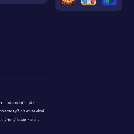
т творчості через
ристовуй різноманітні
є чудову можливість