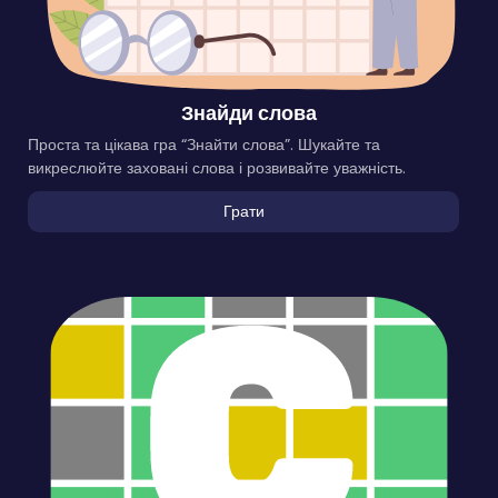
Знайди слова
Проста та цікава гра “Знайти слова”. Шукайте та
викреслюйте заховані слова і розвивайте уважність.
Грати