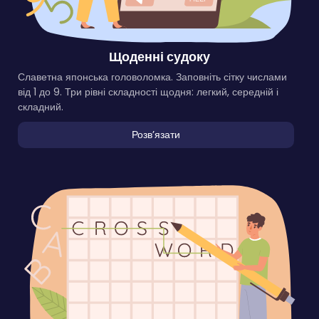
Щоденні судоку
Славетна японська головоломка. Заповніть сітку числами
від 1 до 9. Три рівні складності щодня: легкий, середній і
складний.
Розвʼязати