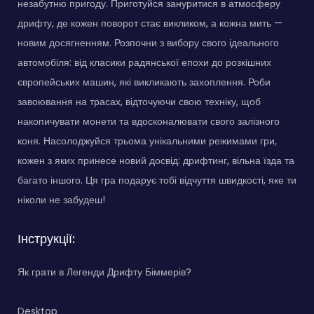
незабутню пригоду. Приготуйся зануритися в атмосферу
дрифту, де кожен поворот стає викликом, а кожна мить —
новим досягненням. Розпочни з вибору свого ідеального
автомобіля: від класики радянської епохи до розкішних
європейських машин, які викликають захоплення. Роби
завоювання на трасах, відточуючи свою техніку, щоб
накопичувати монети та вдосконалювати свого залізного
коня. Насолоджуйся трьома унікальними режимами гри,
кожен з яких принесе новий досвід: дрифтинг, вільна їзда та
багато іншого. Ця гра подарує тобі відчуття швидкості, яке ти
ніколи не забудеш!
Інструкції:
Як грати в Легенди Дрифту Біммерів?
Desktop