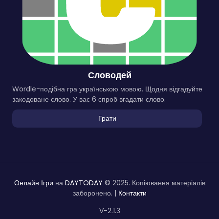
Словодей
Wordle-подібна гра українською мовою. Щодня відгадуйте
закодоване слово. У вас 6 спроб вгадати слово.
Грати
Онлайн Ігри
на
DAYTODAY
© 2025. Копіювання матеріалів
заборонено. |
Контакти
V-2.1.3