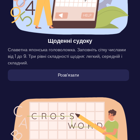
Щоденні судоку
Славетна японська головоломка. Заповніть сітку числами
від 1 до 9. Три рівні складності щодня: легкий, середній і
складний.
Розвʼязати