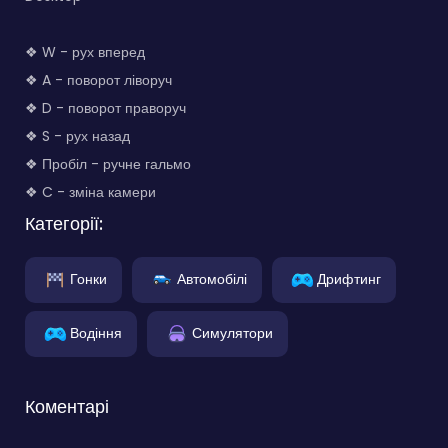
❖ W - рух вперед
❖ A - поворот ліворуч
❖ D - поворот праворуч
❖ S - рух назад
❖ Пробіл - ручне гальмо
❖ C - зміна камери
Категорії:
Гонки
Автомобілі
Дрифтинг
Водіння
Симулятори
Коментарі