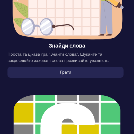
Знайди слова
Проста та цікава гра “Знайти слова”. Шукайте та
викреслюйте заховані слова і розвивайте уважність.
Грати