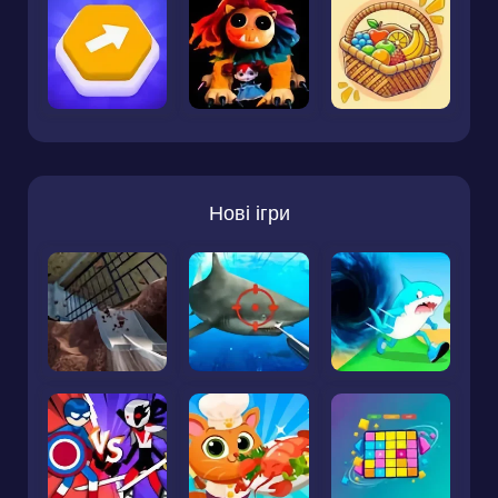
Нові ігри