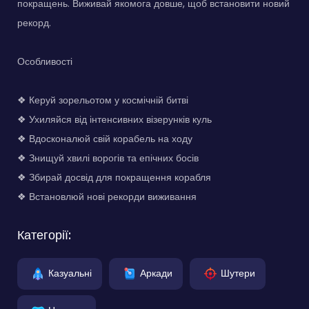
покращень. Виживай якомога довше, щоб встановити новий
рекорд.
Особливості
❖ Керуй зорельотом у космічній битві
❖ Ухиляйся від інтенсивних візерунків куль
❖ Вдосконалюй свій корабель на ходу
❖ Знищуй хвилі ворогів та епічних босів
❖ Збирай досвід для покращення корабля
❖ Встановлюй нові рекорди виживання
Категорії:
Казуальні
Аркади
Шутери