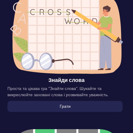
Знайди слова
Проста та цікава гра “Знайти слова”. Шукайте та
викреслюйте заховані слова і розвивайте уважність.
Грати