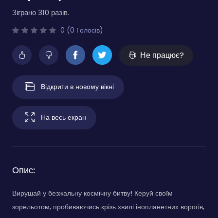
Зіграно 310 разів.
0 (0 Голосів)
Не працює?
Відкрити в новому вікні
На весь екран
Опис:
Вирушай у безжальну космічну битву! Керуй своїм
зорельотом, пробиваючись крізь хвилі інопланетних ворогів,