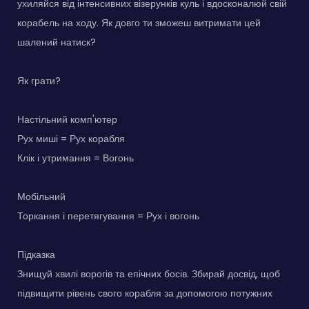
ухиляйся від інтенсивних візерунків куль і вдосконалюй свій
корабель на ходу. Як довго ти зможеш витримати цей
шалений натиск?
Як грати?
Настільний комп'ютер
Рух миші = Рух корабля
Клік і утримання = Вогонь
Мобільний
Торкання і перетягування = Рух і вогонь
Підказка
Знищуй хвилі ворогів та епічних босів. Збирай досвід, щоб
підвищити рівень свого корабля за допомогою потужних