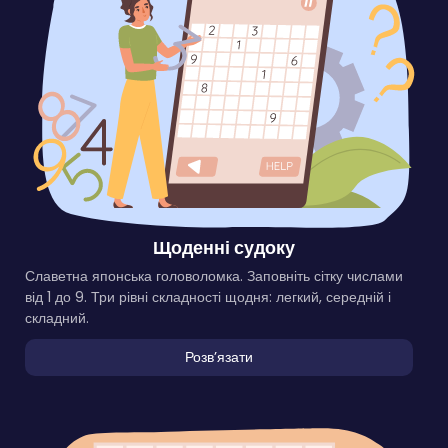
Щоденні судоку
Славетна японська головоломка. Заповніть сітку числами
від 1 до 9. Три рівні складності щодня: легкий, середній і
складний.
Розвʼязати