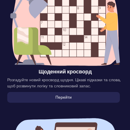
Щоденний кросворд
Розгадуйте новий кросворд щодня. Цікаві підказки та слова,
щоб розвинути логіку та словниковий запас.
Перейти