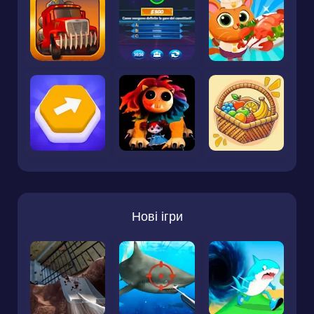
Нові ігри