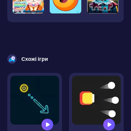
Схожі ігри