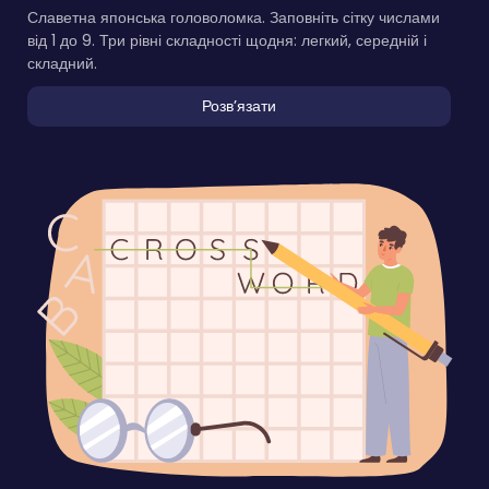
Славетна японська головоломка. Заповніть сітку числами
від 1 до 9. Три рівні складності щодня: легкий, середній і
складний.
Розвʼязати