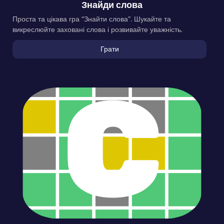
Знайди слова
Проста та цікава гра “Знайти слова”. Шукайте та
викреслюйте заховані слова і розвивайте уважність.
Грати