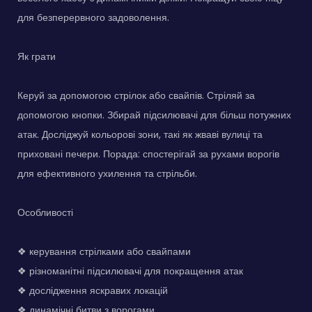
для безперервного задоволення.
Як грати
Керуй за допомогою стрілок або свайпів. Стріляй за
допомогою кнопки. Збирай підсилювачі для більш потужних
атак. Досліджуй кольорові зони, такі як жваві вулиці та
приховані печери. Порада: спостерігай за рухами ворогів
для ефективного ухилення та стрільби.
Особливості
❖ керування стрілками або свайпами
❖ різноманітні підсилювачі для покращення атак
❖ дослідження яскравих локацій
❖ динамічні битви з ворогами