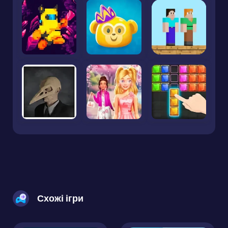
Схожі ігри