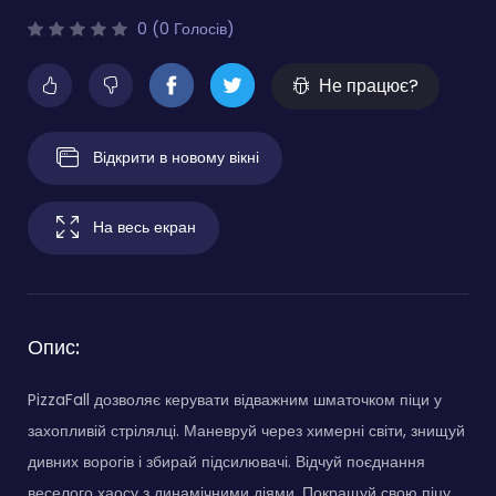
0 (0 Голосів)
Не працює?
Відкрити в новому вікні
На весь екран
Опис:
PizzaFall дозволяє керувати відважним шматочком піци у
захопливій стрілялці. Маневруй через химерні світи, знищуй
дивних ворогів і збирай підсилювачі. Відчуй поєднання
веселого хаосу з динамічними діями. Покращуй свою піцу