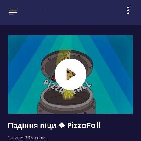
Падіння піци ❖ PizzaFall
Зіграно 395 разів.