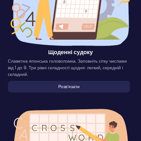
Щоденні судоку
Славетна японська головоломка. Заповніть сітку числами
від 1 до 9. Три рівні складності щодня: легкий, середній і
складний.
Розвʼязати