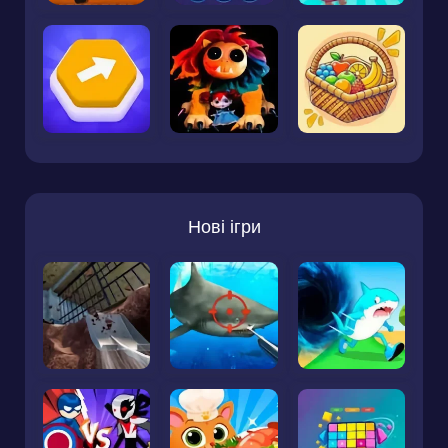
Нові ігри