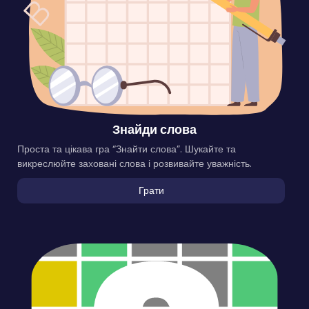
Знайди слова
Проста та цікава гра “Знайти слова”. Шукайте та
викреслюйте заховані слова і розвивайте уважність.
Грати