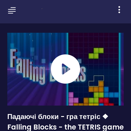
Падаючі блоки - гра тетріс ❖
Falling Blocks - the TETRIS game