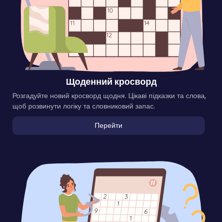
Щоденний кросворд
Розгадуйте новий кросворд щодня. Цікаві підказки та слова,
щоб розвинути логіку та словниковий запас.
Перейти