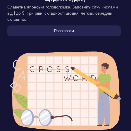
Славетна японська головоломка. Заповніть сітку числами
від 1 до 9. Три рівні складності щодня: легкий, середній і
складний.
Розвʼязати