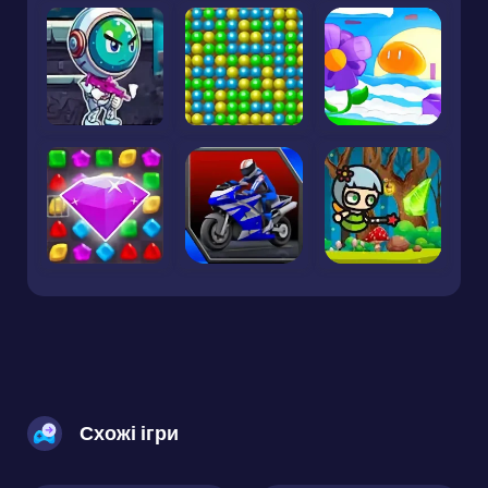
Схожі ігри