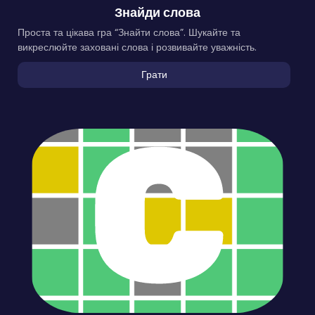
Знайди слова
Проста та цікава гра “Знайти слова”. Шукайте та
викреслюйте заховані слова і розвивайте уважність.
Грати