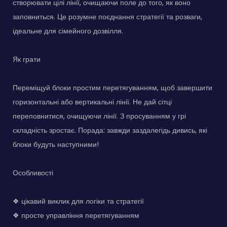
створювати цілі лінії, очищаючи поле до того, як воно
заповниться. Це розумне поєднання стратегії та розваги,
ідеальне для сімейного дозвілля.
Як грати
Переміщуй блоки простим перетягуванням, щоб завершити
горизонтальні або вертикальні лінії. Не дай сітці
переповнитися, очищуючи лінії. З просуванням у грі
складність зростає. Порада: завжди заздалегідь дивись, які
блоки будуть наступними!
Особливості
❖ цікавий виклик для логіки та стратегії
❖ просте управління перетягуванням