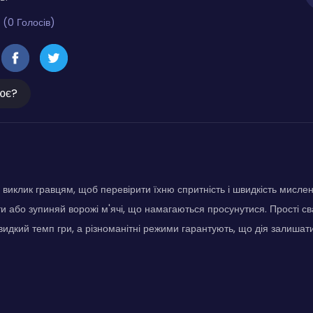
 (0 Голосів)
ює?
є виклик гравцям, щоб перевірити їхню спритність і швидкість мисле
ти або зупиняй ворожі м'ячі, що намагаються просунутися. Прості с
идкий темп гри, а різноманітні режими гарантують, що дія залишат