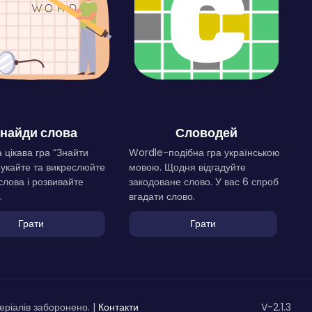
найди слова
Словодей
 цікава гра “Знайти
Wordle-подібна гра українською
Шукайте та викреслюйте
мовою. Щодня відгадуйте
слова і розвивайте
закодоване слово. У вас 6 спроб
.
вгадати слово.
Грати
Грати
ріалів заборонено. |
Контакти
V-2.1.3