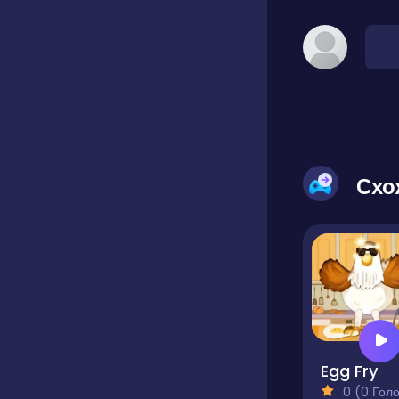
Схо
Egg Fry
0 (0 Голосів