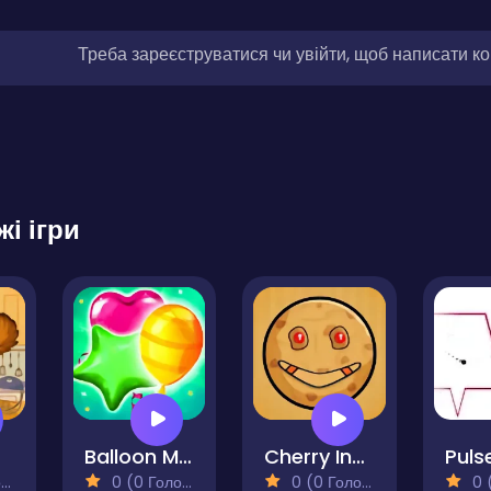
Треба зареєструватися чи увійти, щоб написати к
жі ігри
Balloon Match Color Match
Cherry Inhere-Circle Pong King
)
0 (0 Голосів)
0 (0 Голосів)
0 (0