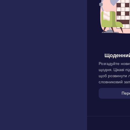
Щоденний
Розгадуйте нови
щодня. Цікаві пі
щоб розвинути л
словниковий зап
Пер