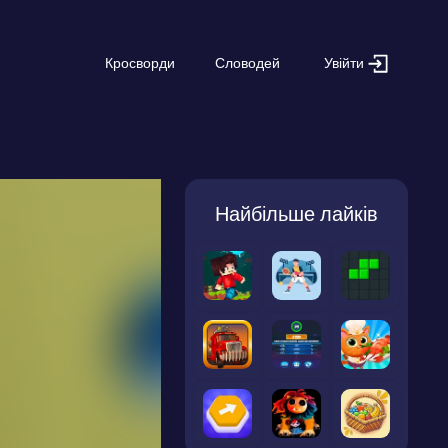
Увійти
Кросворди
Словодей
Найбільше лайків