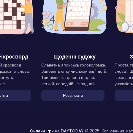
 кросворд
Щоденні судоку
З
й кросворд
Славетна японська головоломка.
Проста та
дказки та слова,
Заповніть сітку числами від 1 до 9.
слова”. 
огіку та
Три рівні складності щодня:
заховані 
ас.
легкий, середній і складний.
уважність
ейти
Розвʼязати
Онлайн Ігри
на
DAYTODAY
© 2025. Копіювання мате