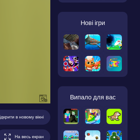
Нові ігри
Випало для вас
ідкрити в новому вікні
На весь екран