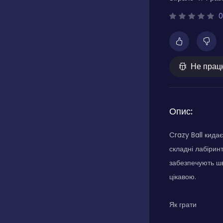
0
Не прац
Опис:
Crazy Ball кида
складні лабірин
забезпечують шв
цікавою.
Як грати