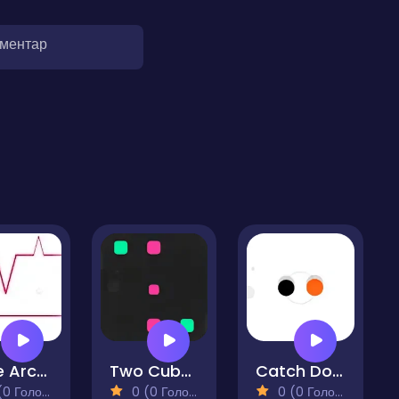
оментар
Pulse Arcade
Two Cubes
Catch Dots
 Голосів)
0 (0 Голосів)
0 (0 Голосів)