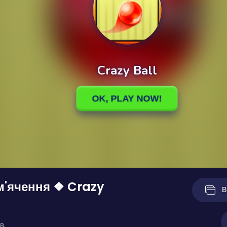
м'ячення ❖ Crazy
В
в.