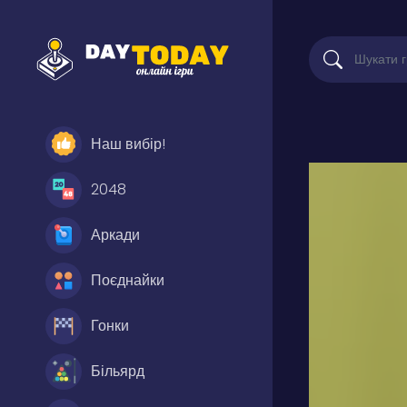
Наш вибір!
2048
Аркади
Поєднайки
Гонки
Більярд