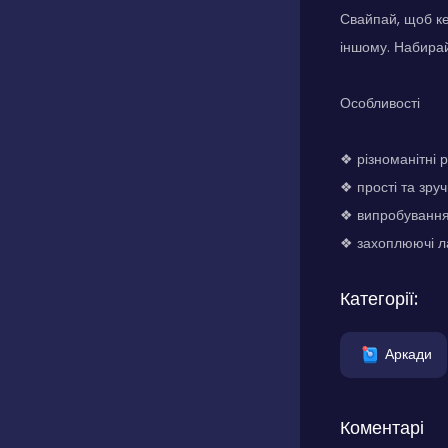
Свайпай, щоб ке
іншому. Набирай
Особливості
❖ різноманітні 
❖ прості та зру
❖ випробування 
❖ захоплюючі ла
Категорії:
Аркади
Коментарі