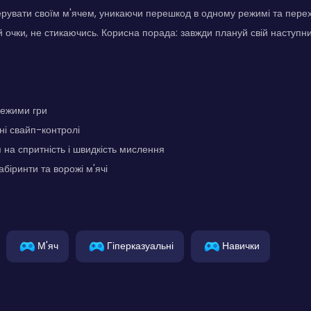
рувати своїм м'ячем, уникаючи перешкод в одному режимі та пере
 очки, не стикаючись. Корисна порада: завжди плануй свій наступни
режими гри
чні свайп-контролі
на спритність і швидкість мислення
біринти та ворожі м'ячі
М'яч
Гіперказуальні
Навички