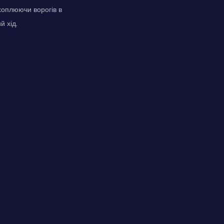
хоплюючи ворогів в
й хід.