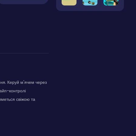
ння. Керуй м'ячем через
вайп-контролі
иметься свіжою та