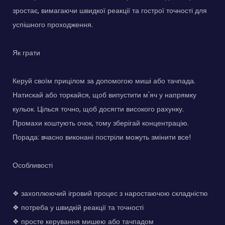
зростає, вимагаючи швидкої реакції та гострої точності для
успішного проходження.
Як грати
Керуй своїм прицілом за допомогою миші або тачпада.
Натискай або торкайся, щоб випустити м'яч у напрямку
кульок. Цілься точно, щоб досягти високого рахунку.
Промахи коштують очок, тому зберігай концентрацію.
Порада: вчасно виконані постріли можуть змінити все!
Особливості
❖ захоплюючий ігровий процес з наростаючою складністю
❖ потреба у швидкій реакції та точності
❖ просте керування мишею або тачпадом