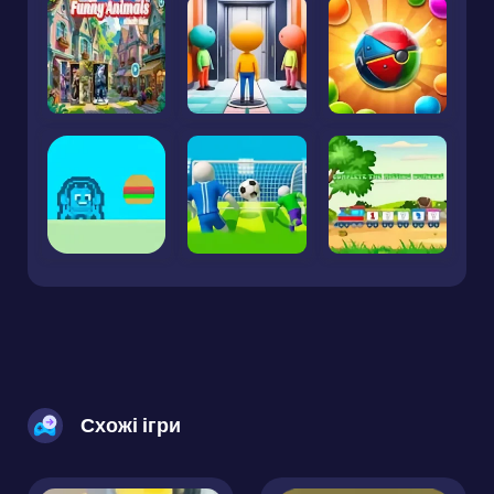
Схожі ігри