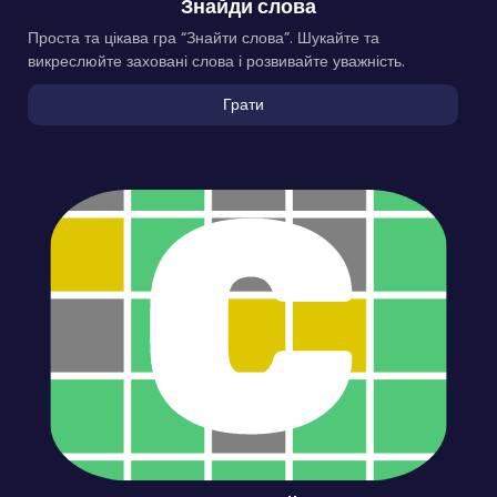
Знайди слова
Проста та цікава гра “Знайти слова”. Шукайте та
викреслюйте заховані слова і розвивайте уважність.
Грати