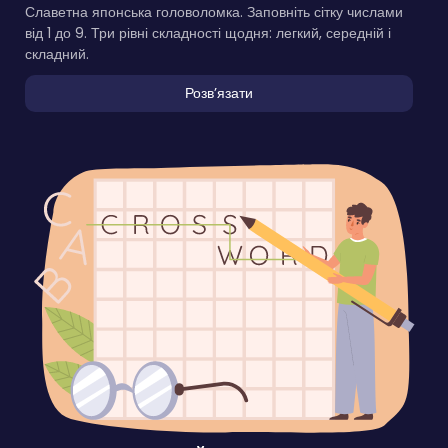
Славетна японська головоломка. Заповніть сітку числами
від 1 до 9. Три рівні складності щодня: легкий, середній і
складний.
Розвʼязати