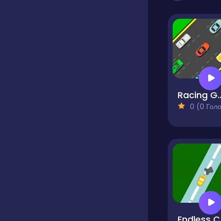
Racing Game 
0 (0 Голосів
En