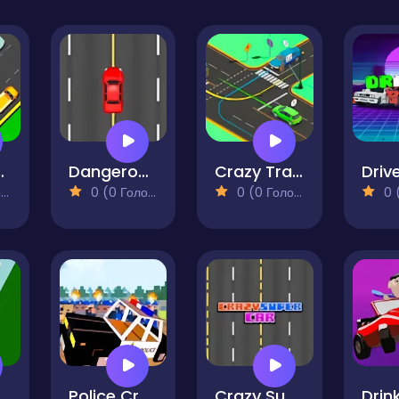
Challenge
Dangerous Driving
Crazy Traffic Racer Online
Driv
)
0 (0 Голосів)
0 (0 Голосів)
0 (0
dless Car Race
Police Craft Block Car Race
Crazy Super Car