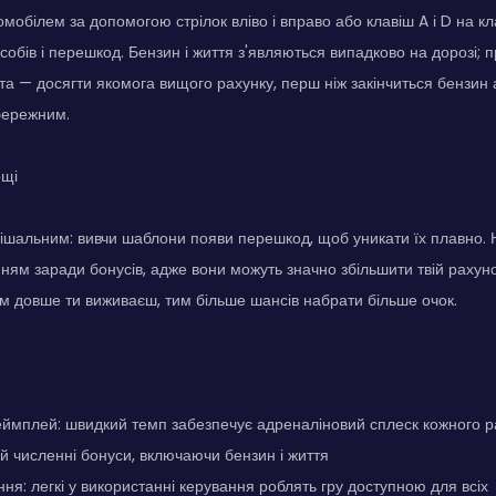
мобілем за допомогою стрілок вліво і вправо або клавіш A і D на кл
собів і перешкод. Бензин і життя з'являються випадково на дорозі; 
ета — досягти якомога вищого рахунку, перш ніж закінчиться бензин 
бережним.
ощі
ішальним: вивчи шаблони появи перешкод, щоб уникати їх плавно. 
нням заради бонусів, адже вони можуть значно збільшити твій рахуно
м довше ти виживаєш, тим більше шансів набрати більше очок.
ймплей: швидкий темп забезпечує адреналіновий сплеск кожного р
й численні бонуси, включаючи бензин і життя
ння: легкі у використанні керування роблять гру доступною для всіх