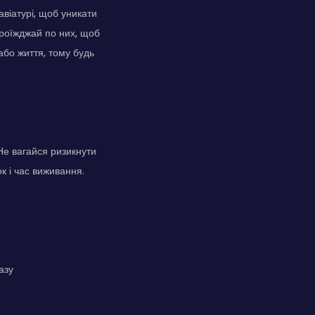
авіатурі, щоб уникати
проїжджай по них, щоб
або життя, тому будь
Не вагайся ризикнути
к і час виживання.
азу