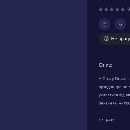
0
Не прац
Опис:
У Crazy Driver 
аркадна гра не л
ухилятися від ав
бензин чи життя
Як грати