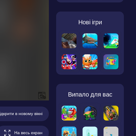
Нові ігри
Випало для вас
ідкрити в новому вікні
На весь екран