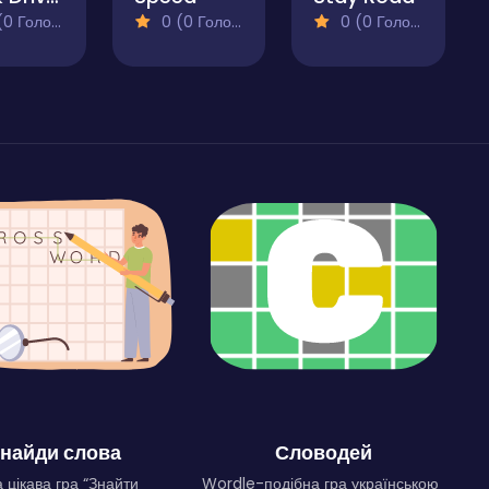
 Голосів)
0 (0 Голосів)
0 (0 Голосів)
найди слова
Словодей
 цікава гра “Знайти
Wordle-подібна гра українською