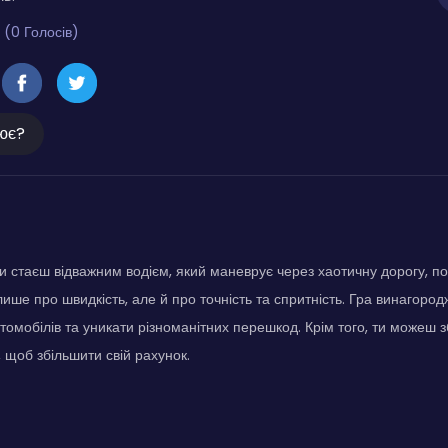
 (0 Голосів)
ює?
ти стаєш відважним водієм, який маневрує через хаотичну дорогу, п
ише про швидкість, але й про точність та спритність. Гра винагород
томобілів та уникати різноманітних перешкод. Крім того, ти можеш з
, щоб збільшити свій рахунок.