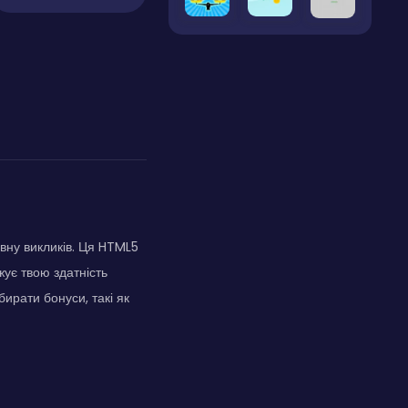
овну викликів. Ця HTML5
жує твою здатність
бирати бонуси, такі як