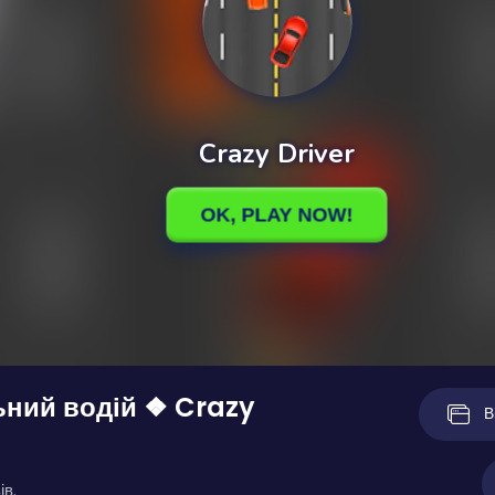
ьний водій ❖ Crazy
В
ів.