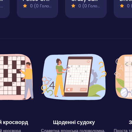
)
0 (0 Голосів)
0 (0 Голосів)
0 (0
 кросворд
Щоденні судоку
З
й кросворд
Славетна японська головоломка.
Проста та