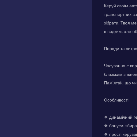
Керуй своїм авто
транспортних за
зібрати. Твоя м
швидким, але о
Поради та хитр
Часування є вир
близьким зіткне
Пам'ятай, що чи
Особливості
❖ динамічний ге
❖ бонуси: збира
❖ прості керува