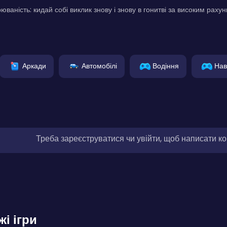
ваність: кидай собі виклик знову і знову в гонитві за високим раху
Аркади
Автомобілі
Водіння
Нав
Треба зареєструватися чи увійти, щоб написати к
жі ігри