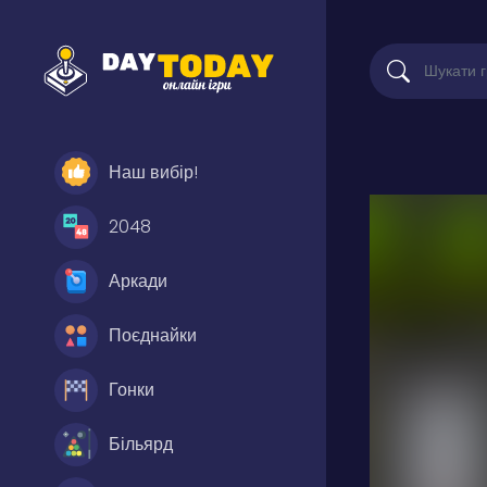
Наш вибір!
2048
Аркади
Поєднайки
Гонки
Більярд