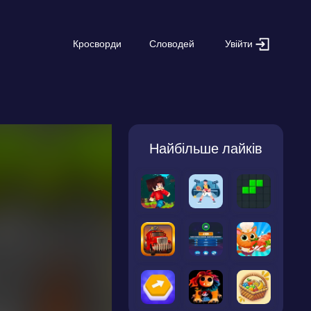
Увійти
Кросворди
Словодей
Найбільше лайків