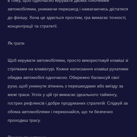
в тому, щоб одночасно керувати двома гоночними
автомобілями, уникаючи перешкод і намагаючись дістатися
до фінішу. Хоча це здається простим, гра вимагає точності,
концентрації та стратегії.
Як грати
Щоб керувати автомобілями, просто використовуй клавіші зі
стрілками на клавіатурі. Кожне натискання клавіші рухатиме
обидва автомобілі одночасно. Обережно балансуй свої
рухи, щоб уникнути зіткнень з перешкодами або виїзду за
межі траси. Успіх у цій грі вимагає ідеального таймінгу,
гострих рефлексів і добре продуманих стратегій. Слідкуй за
обома автомобілями і переконайся, що ти безпечно
проходиш трасу.