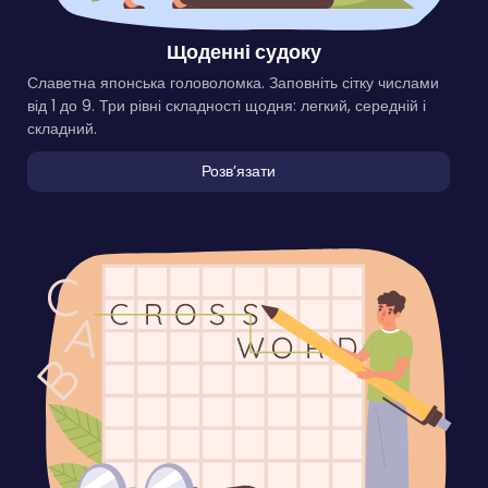
Щоденні судоку
Славетна японська головоломка. Заповніть сітку числами
від 1 до 9. Три рівні складності щодня: легкий, середній і
складний.
Розвʼязати