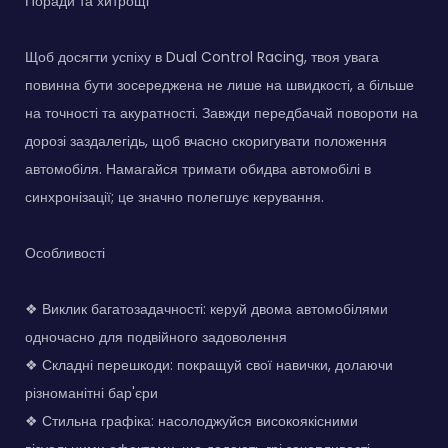
Поради та хитрощі
Щоб досягти успіху в Dual Control Racing, твоя увага
повинна бути зосереджена не лише на швидкості, а більше
на точності та акуратності. Завжди передбачай повороти на
дорозі заздалегідь, щоб вчасно скоригувати положення
автомобіля. Намагайся тримати обидва автомобілі в
синхронізації; це значно полегшує керування.
Особливості
❖ Виклик багатозадачності: керуй двома автомобілями
одночасно для подвійного задоволення
❖ Складні перешкоди: покращуй свої навички, долаючи
різноманітні бар'єри
❖ Стильна графіка: насолоджуйся високоякісними