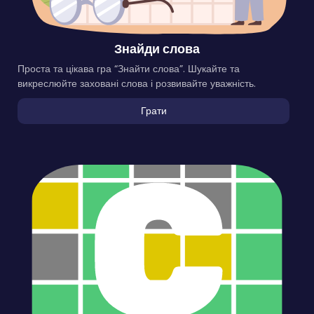
Знайди слова
Проста та цікава гра “Знайти слова”. Шукайте та
викреслюйте заховані слова і розвивайте уважність.
Грати