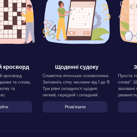
 кросворд
Щоденні судоку
З
й кросворд
Славетна японська головоломка.
Проста та
дказки та слова,
Заповніть сітку числами від 1 до 9.
слова”. 
огіку та
Три рівні складності щодня:
заховані 
ас.
легкий, середній і складний.
уважність
ейти
Розвʼязати