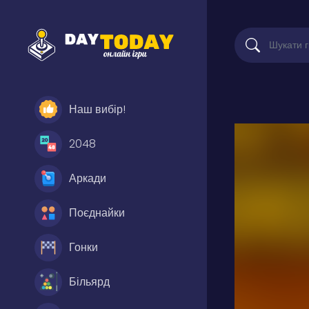
Наш вибір!
2048
Аркади
Поєднайки
Гонки
Більярд