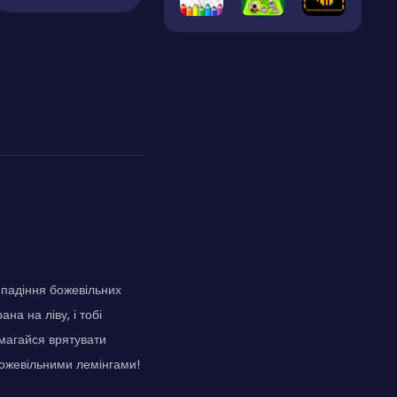
 падіння божевільних
на на ліву, і тобі
амагайся врятувати
божевільними лемінгами!