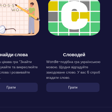
найди слова
Словодей
 цікава гра “Знайти
Wordle-подібна гра українською
Шукайте та викреслюйте
мовою. Щодня відгадуйте
слова і розвивайте
закодоване слово. У вас 6 спроб
.
вгадати слово.
Грати
Грати