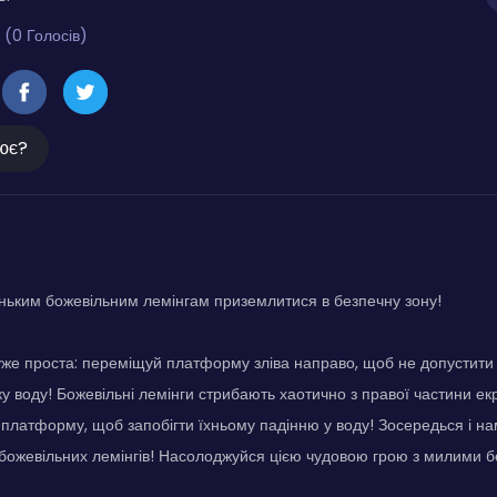
 (0 Голосів)
ює?
ьким божевільним лемінгам приземлитися в безпечну зону!
же проста: переміщуй платформу зліва направо, щоб не допустити
ку воду! Божевільні лемінги стрибають хаотично з правої частини екра
 платформу, щоб запобігти їхньому падінню у воду! Зосередься і н
божевільних лемінгів! Насолоджуйся цією чудовою грою з милими 