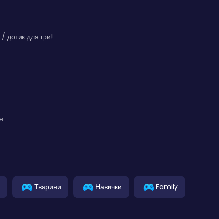
 / дотик для гри!
н
Тварини
Навички
Family