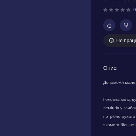
0
Не прац
Опис:
Допоможи мален
Головна мета ду
лемінгів у глибо
потрібно рухати
якомога більше 