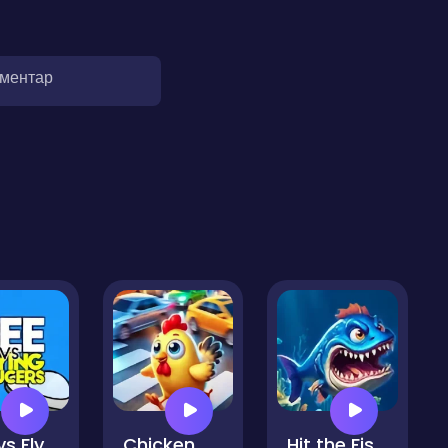
оментар
Bee vs Flying Saucers
Chicken Crossed
Hit the Fish Monster