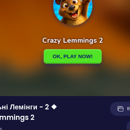
ні Лемінги - 2 ❖
В
emmings 2
в.