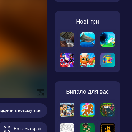
Нові ігри
Випало для вас
ідкрити в новому вікні
На весь екран