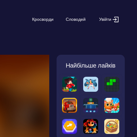
Увійти
Кросворди
Словодей
Найбільше лайків