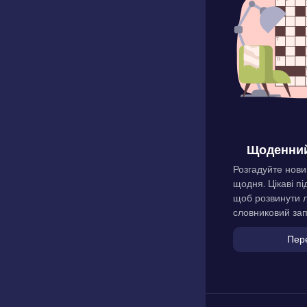
Щоденний
Розгадуйте нови
щодня. Цікаві пі
щоб розвинути л
словниковий зап
Пер