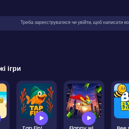
Треба зареєструватися чи увійти, щоб написати к
жі ігри
ch Bash
Tap Fin!
Flappy with Powers