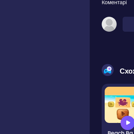
Коментарі
Схо
Bea