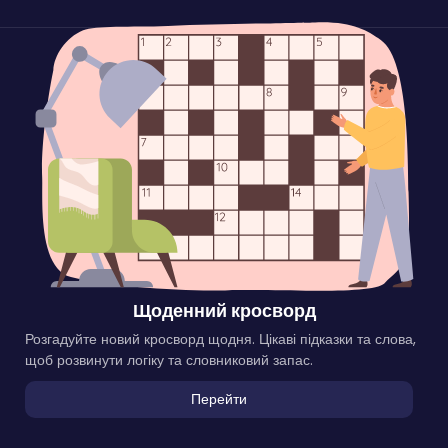
Щоденний кросворд
Розгадуйте новий кросворд щодня. Цікаві підказки та слова,
щоб розвинути логіку та словниковий запас.
Перейти