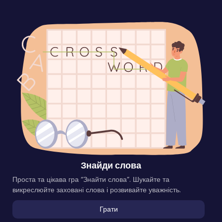
Знайди слова
Проста та цікава гра “Знайти слова”. Шукайте та
викреслюйте заховані слова і розвивайте уважність.
Грати