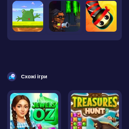
Схожі ігри