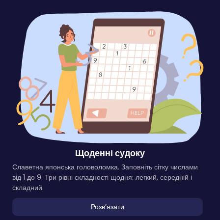
Щоденні судоку
Славетна японська головоломка. Заповніть сітку числами
від 1 до 9. Три рівні складності щодня: легкий, середній і
складний.
Розвʼязати