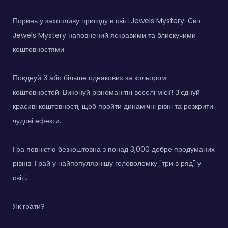
Поринь у захопливу пригоду в світі Jewels Mystery. Світ
Jewels Mystery наповнений яскравими та блискучими
коштовностями.
Поєднуй 3 або більше однакових за кольором
коштовностей. Виконуй різноманітні веселі місії! З'єднуй
красиві коштовності, щоб пройти динамічні рівні та розкрити
чудові ефекти.
Гра повністю безкоштовна з понад 3,000 добре продуманих
рівнів. Грай у найпопулярнішу головоломку "три в ряд" у
світі.
Як грати?