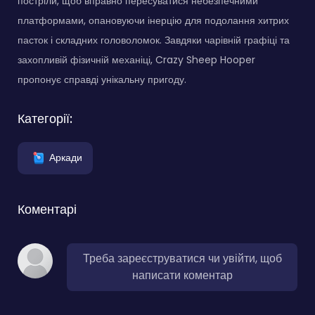
постріли, щоб вправно пересуватися небезпечними
платформами, опановуючи інерцію для подолання хитрих
пасток і складних головоломок. Завдяки чарівній графіці та
захопливій фізичній механіці, Crazy Sheep Hooper
пропонує справді унікальну пригоду.
Категорії:
Аркади
Коментарі
Треба зареєструватися чи увійти, щоб
написати коментар