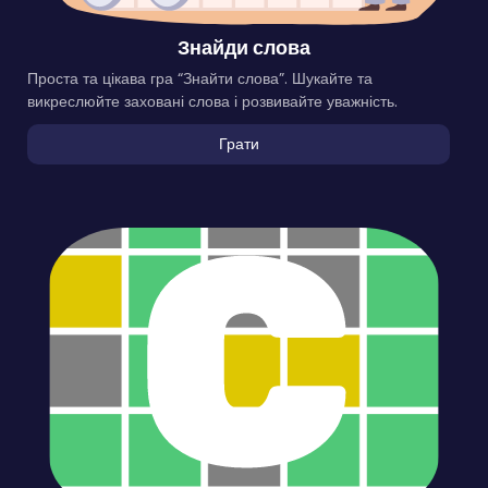
Знайди слова
Проста та цікава гра “Знайти слова”. Шукайте та
викреслюйте заховані слова і розвивайте уважність.
Грати