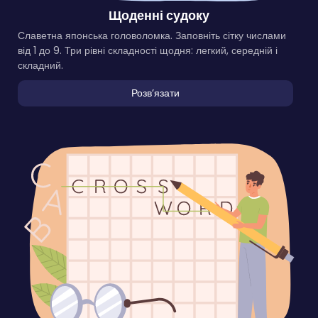
Щоденні судоку
Славетна японська головоломка. Заповніть сітку числами
від 1 до 9. Три рівні складності щодня: легкий, середній і
складний.
Розвʼязати