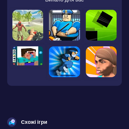
Схожі ігри