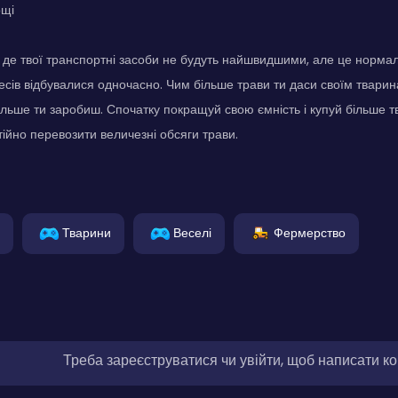
ощі
, де твої транспортні засоби не будуть найшвидшими, але це нормал
есів відбувалися одночасно. Чим більше трави ти даси своїм тварин
 більше ти заробиш. Спочатку покращуй свою ємність і купуй більше 
ійно перевозити величезні обсяги трави.
Тварини
Веселі
Фермерство
Треба зареєструватися чи увійти, щоб написати к