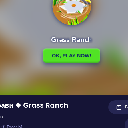
рави ❖ Grass Ranch
В
в.
 (0 Голосів)