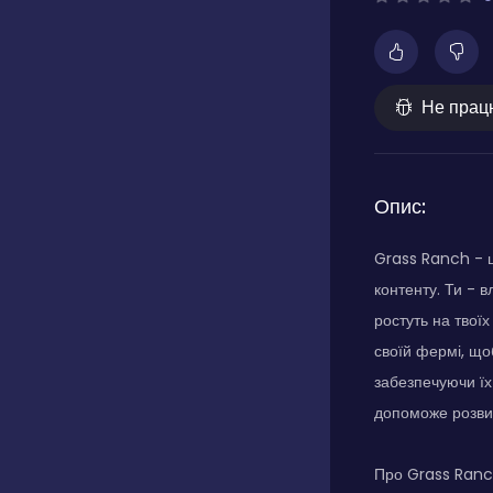
Не прац
Опис:
Grass Ranch - ц
контенту. Ти - 
ростуть на твої
своїй фермі, що
забезпечуючи їх
допоможе розвив
Про Grass Ran