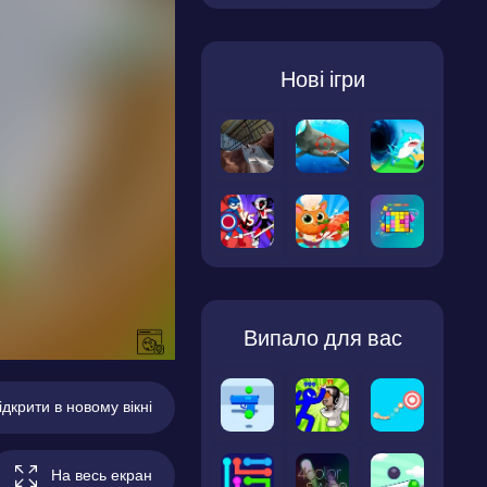
Нові ігри
Випало для вас
ідкрити в новому вікні
На весь екран