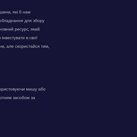
шини, які б нам
о обладнання для збору
новний ресурс, який
інвестувати в свої
не, але скористайся тим,
икористовуючи мишу або
ортним засобом за