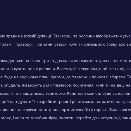
всю траву на кожній ділянці. Твої гроші та рослини відображатимуть
к трави - праворуч. Гра закінчується, коли ти зріжеш всю траву або 
кладається на екран гри та дозволяє змінювати візуальні елементи
 можна купити певні рослини. Взаємодій з екраном, щоб взяти під 
ва буде на задньому плані ферми, де ти можеш почати її збирати. Та
та опудала, які можуть дати тимчасові посилення, коли ти наїдеш на 
имеш її та очищатимеш територію. Коли твоя ємність буде заповнен
 щоб нагодувати їх і заробити гроші. Гроші можна витратити на купі
днання для зрізання та транспортних засобів у гаражі. Лічильник зі
рогрес, і коли ти заробиш зірку, зможеш перейти до наступної ділянк