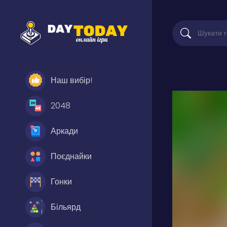
Наш вибір!
2048
Аркади
Поєднайки
Гонки
Більярд