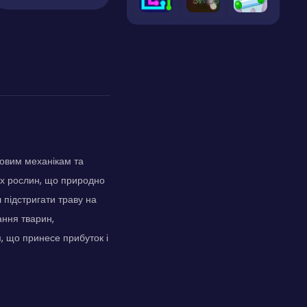
ровим механікам та
них рослин, що природно
 підстригати траву на
ання тварин,
, що принесе прибуток і