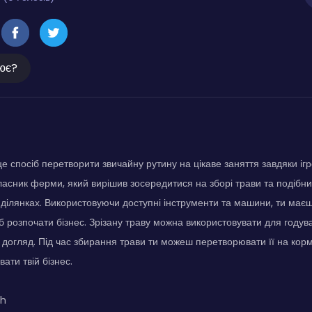
ює?
е спосіб перетворити звичайну рутину на цікаве заняття завдяки іг
власник ферми, який вирішив зосередитися на зборі трави та подіб
х ділянках. Використовуючи доступні інструменти та машини, ти маєш
б розпочати бізнес. Зрізану траву можна використовувати для годув
 догляд. Під час збирання трави ти можеш перетворювати її на корм
ати твій бізнес.
ch