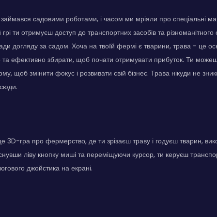
с займався садовими роботами, і часом ми мріяли про спеціальні ма
й грі ти отримуєш доступ до транспортних засобів та різноманітног
ади догляду за садом. Хоча на твоїй фермі є тварини, трава - це ос
 та ефективно збирати, щоб почати отримувати прибуток. Ти можеш 
у, щоб змінити фокус і розвивати свій бізнес. Трава нікуди не зник
сюди.
е 3D-гра про фермерство, де ти зрізаєш траву і годуєш тварин, в
иснувши ліву кнопку миші та переміщуючи курсор, ти керуєш трансп
гового джойстика на екрані.