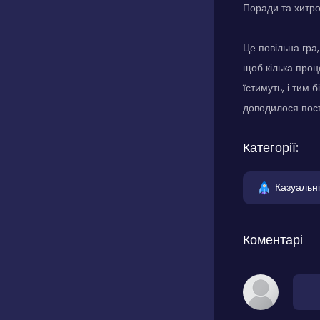
Поради та хитр
Це повільна гра
щоб кілька проц
їстимуть, і тим
доводилося пост
Категорії:
Казуальні
Коментарі