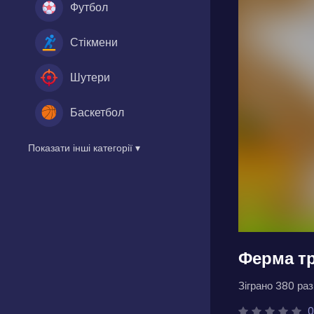
Футбол
Стікмени
Шутери
Баскетбол
Показати інші категорії ▾
Ферма т
Зіграно 380 разі
0