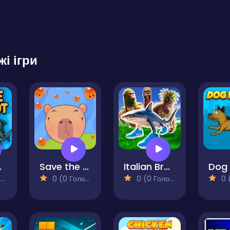
жі ігри
nrot
Save the Capybara
Italian Brainrot Neuro Beasts
)
0 (0 Голосів)
0 (0 Голосів)
0 (0