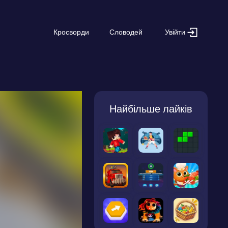
Увійти
Кросворди
Словодей
Найбільше лайків