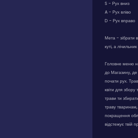
S - Рух вниз
A - Рух вліво
D - Рух вправо
Мета - зібрати 
куті, а лічильни
Головне меню на
до Магазину, де
почати рух. Тра
квіти для збору 
трави ти збират
траву тваринам,
покращення обла
відстежує твій п