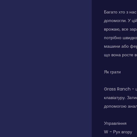
Багато хто з на
допомогли. У ці
врожаю, все зар
потрібно швидко
машини або ферм
що вона росте в
Як грати
Grass Ranch - ц
клавіатуру. Зат
допомогою анало
Управління
W - Рух вгору