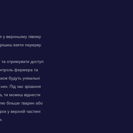
ся у верхньому лівому
вирішиш взяти перерву.
 та отримувати доступ
контроль фермера та
кож будуть унікальні
них. Під час зрізання
а, ти можеш віднести
влю більше тварин або
рок у верхній частині
и.