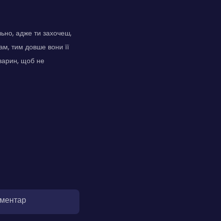
ьно, адже ти захочеш,
ам, тим довше вони її
тварин, щоб не
оментар