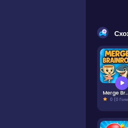
Схо
Merge Brai
0 (0 Голосів