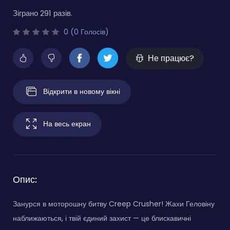
Зіграно 291 разів.
0 (0 Голосів)
Не працює?
Відкрити в новому вікні
На весь екран
Опис:
Занурся в моторошну битву Creep Crusher! Жахи Геловіну
наближаються, і твій єдиний захист — це блискавичні