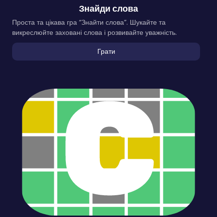
Знайди слова
Проста та цікава гра “Знайти слова”. Шукайте та
викреслюйте заховані слова і розвивайте уважність.
Грати