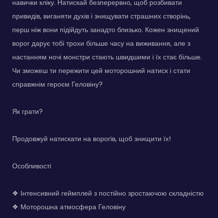
навички кліку. Натискай безперервно, щоб розбивати
привидів, виганяти духів і знищувати страшних створінь,
перш ніж вони підійдуть занадто близько. Кожен знищений
ворог дарує тобі трохи більше часу на виживання, але з
настанням ночі монстри стають швидшими і їх стає більше.
Чи зможеш ти пережити цей моторошний натиск і стати
справжнім героєм Геловіну?
Як грати?
Продовжуй натискати на ворогів, щоб знищити їх!
Особливості
❖ Інтенсивний геймплей з постійно зростаючою складністю
❖ Моторошна атмосфера Геловіну