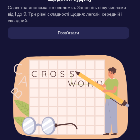
Славетна японська головоломка. Заповніть сітку числами
від 1 до 9. Три рівні складності щодня: легкий, середній і
складний.
Розвʼязати