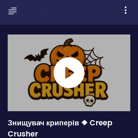
Знищувач криперів ❖ Creep
Crusher