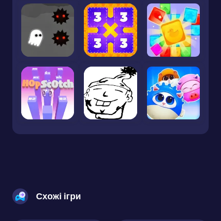
Схожі ігри