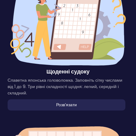
Щоденні судоку
Славетна японська головоломка. Заповніть сітку числами
від 1 до 9. Три рівні складності щодня: легкий, середній і
складний.
Розвʼязати