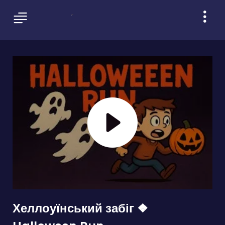
Хеллоуїнський забіг ❖