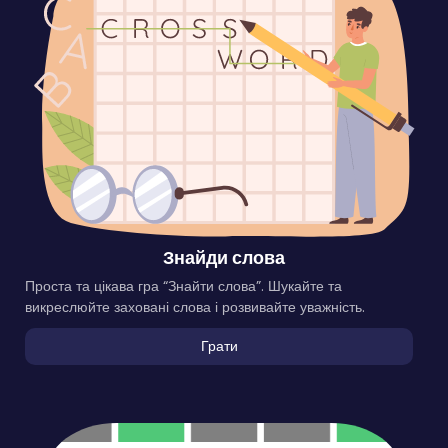
Знайди слова
Проста та цікава гра “Знайти слова”. Шукайте та
викреслюйте заховані слова і розвивайте уважність.
Грати