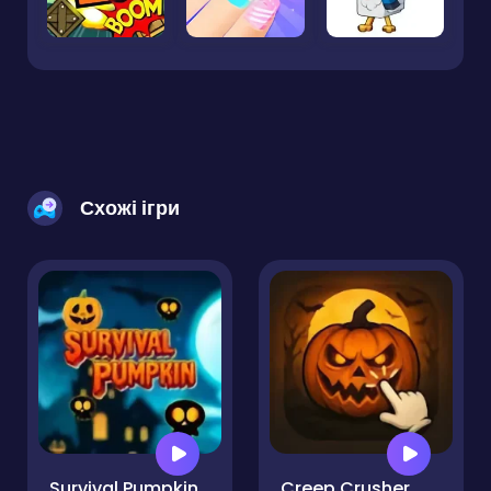
Схожі ігри
Survival Pumpkin
Creep Crusher