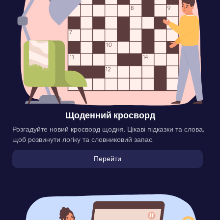
Щоденний кросворд
Розгадуйте новий кросворд щодня. Цікаві підказки та слова,
щоб розвинути логіку та словниковий запас.
Перейти