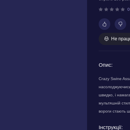
0
Не прац
Опис:
Crazy Swine Assa
насолоджуючись 
швидко, і намага
мультяшній стил
вороги стають ш
Інструкції: