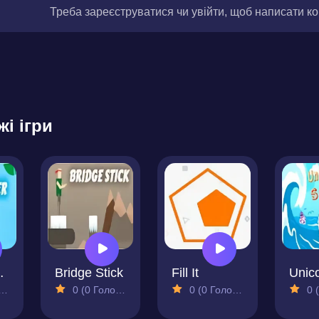
Треба зареєструватися чи увійти, щоб написати к
жі ігри
osser
Bridge Stick
Fill It
Unico
0 (0 Голосів)
0 (0 Голосів)
0 (0