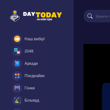
Наш вибір!
2048
Аркади
Поєднайки
Гонки
Більярд