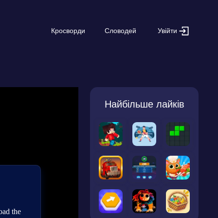
Увійти
Кросворди
Словодей
Найбільше лайків