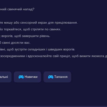
ений свинячий напад?
те мишу або сенсорний екран для прицілювання.
о торкайтеся, щоб стріляти по свинях.
 ворогів, щоб завершити рівень.
 свині досягли вас.
вні, щоб зустріти складніших і швидших ворогів.
зосередженими і вдосконалюйте свій приціл, щоб вижити якомога 
альні
Навички
Тапання