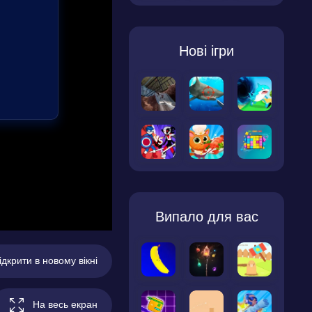
Нові ігри
Випало для вас
ідкрити в новому вікні
На весь екран