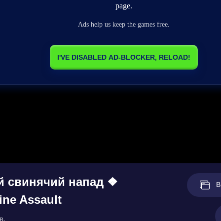
й свинячий напад ❖
В
ine Assault
в.