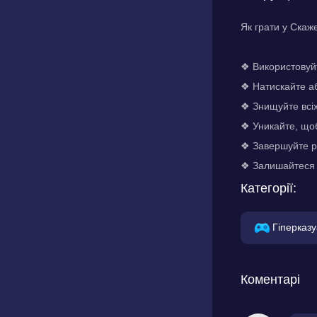
Як грати у Скаж
❖ Використовуй
❖ Натискайте аб
❖ Знищуйте всіх
❖ Уникайте, щоб
❖ Завершуйте рі
❖ Залишайтеся 
Категорії:
Гіперказу
Коментарі