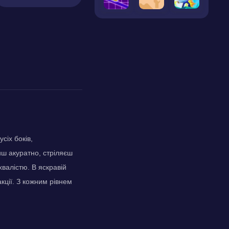
сіх боків,
ш акуратно, стріляєш
хвалістю. В яскравій
кції. З кожним рівнем