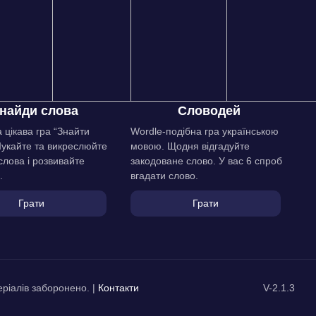
найди слова
Словодей
 цікава гра “Знайти
Wordle-подібна гра українською
Шукайте та викреслюйте
мовою. Щодня відгадуйте
слова і розвивайте
закодоване слово. У вас 6 спроб
.
вгадати слово.
Грати
Грати
ріалів заборонено. |
Контакти
V-2.1.3