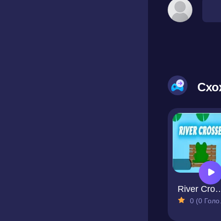
Схо
River Cr
0 (0 Голосів)