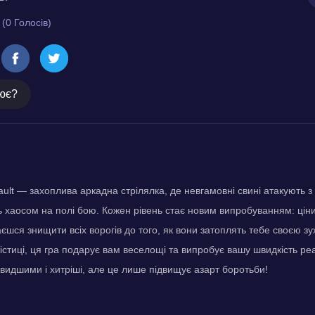
 (0 Голосів)
ює?
ult — захоплива аркадна стрілялка, де невгамовні свині атакують з у
хаосом на полі бою. Кожен рівень стає новим випробуванням: ціни
єшся знищити всіх ворогів до того, як вони затоплять тебе своєю зу
істиці, ця гра подарує вам веселощі та випробує вашу швидкість реа
видшими і хитріші, але це лише підвищує азарт боротьби!