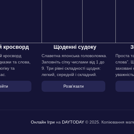
 кросворд
Щоденні судоку
З
й кросворд
Славетна японська головоломка.
Проста та
дказки та слова,
Заповніть сітку числами від 1 до
слова”. 
огіку та
9. Три рівні складності щодня:
заховані 
ас.
легкий, середній і складний.
уважність
ейти
Розвʼязати
Онлайн Ігри
на
DAYTODAY
© 2025. Копіювання мате