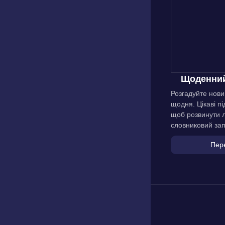
Щоденний
Розгадуйте нови
щодня. Цікаві пі
щоб розвинути л
словниковий зап
Пер