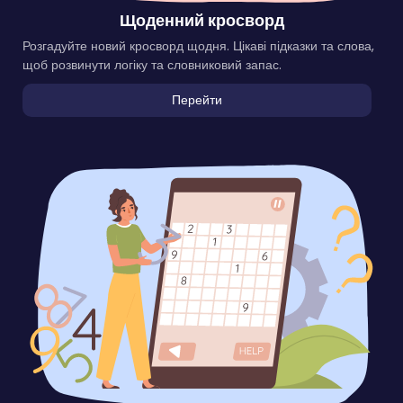
Щоденний кросворд
Розгадуйте новий кросворд щодня. Цікаві підказки та слова,
щоб розвинути логіку та словниковий запас.
Перейти