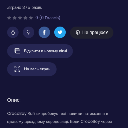
Зіграно 375 разів.
0 (0 Голосів)
Не працює?
Відкрити в новому вікні
На весь екран
Опис:
CrocoBoy Run випробовує твої навички натискання в
цікавому аркадному середовищі. Веди CrocoBoy через