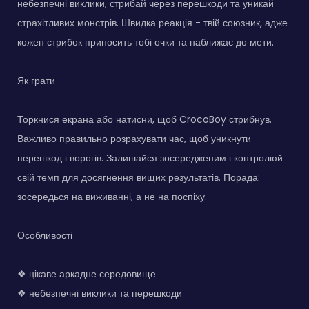
небезпечні виклики, стрибай через перешкоди та уникай
страхітливих монстрів. Швидка реакція - твій союзник, адже
кожен стрибок приносить тобі очки та наближає до мети.
Як грати
Торкнися екрана або натисни, щоб CrocoBoy стрибнув.
Важливо правильно розрахувати час, щоб уникнути
перешкод і ворогів. Залишайся зосередженим і контролюй
свій темп для досягнення вищих результатів. Порада:
зосередься на виживанні, а не на поспіху.
Особливості
❖ цікаве аркадне середовище
❖ небезпечні виклики та перешкоди