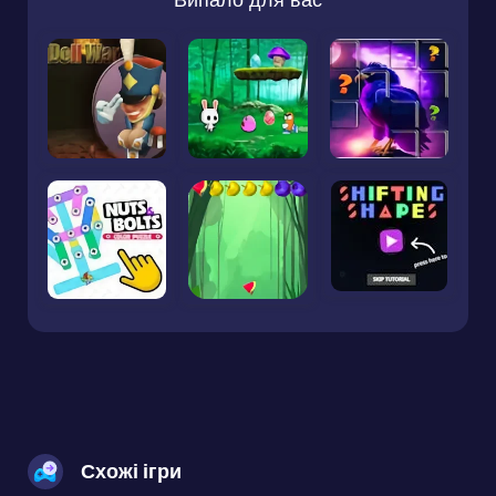
Схожі ігри