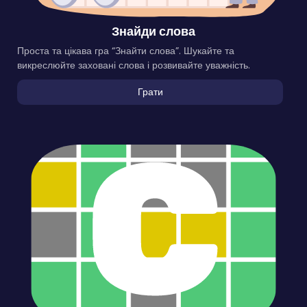
Знайди слова
Проста та цікава гра “Знайти слова”. Шукайте та
викреслюйте заховані слова і розвивайте уважність.
Грати