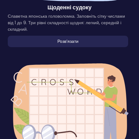
Щоденні судоку
Славетна японська головоломка. Заповніть сітку числами
від 1 до 9. Три рівні складності щодня: легкий, середній і
складний.
Розвʼязати