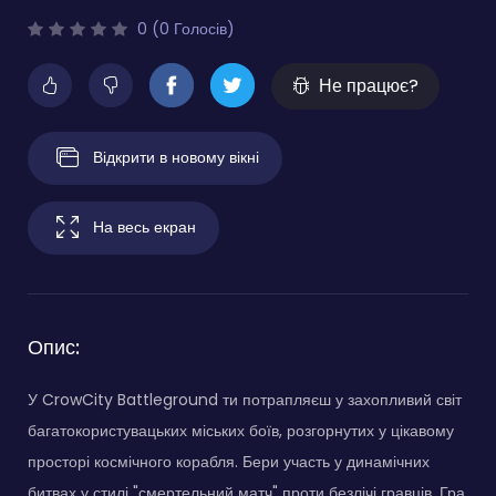
0 (0 Голосів)
Не працює?
Відкрити в новому вікні
На весь екран
Опис:
У CrowCity Battleground ти потрапляєш у захопливий світ
багатокористувацьких міських боїв, розгорнутих у цікавому
просторі космічного корабля. Бери участь у динамічних
битвах у стилі "смертельний матч" проти безлічі гравців. Гра