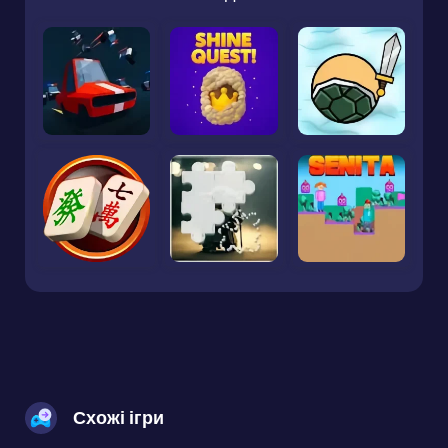
Схожі ігри