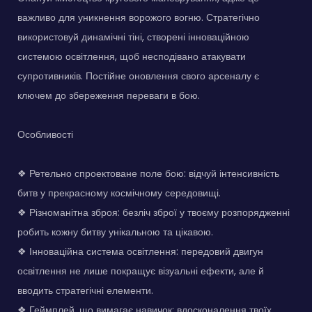
важливо для уникнення ворожого вогню. Стратегічно
використовуй динамічні тіні, створені інноваційною
системою освітлення, щоб несподівано атакувати
супротивників. Постійне оновлення свого арсеналу є
ключем до збереження переваги в бою.
Особливості
❖ Ретельно спроектоване поле бою: відчуй інтенсивність
битв у прекрасному космічному середовищі.
❖ Різноманітна зброя: безліч зброї у твоєму розпорядженні
робить кожну битву унікальною та цікавою.
❖ Інноваційна система освітлення: передовий двигун
освітлення не лише покращує візуальні ефекти, але й
вводить стратегічні елементи.
❖ Геймплей, що вимагає навичок: вдосконалення твоїх