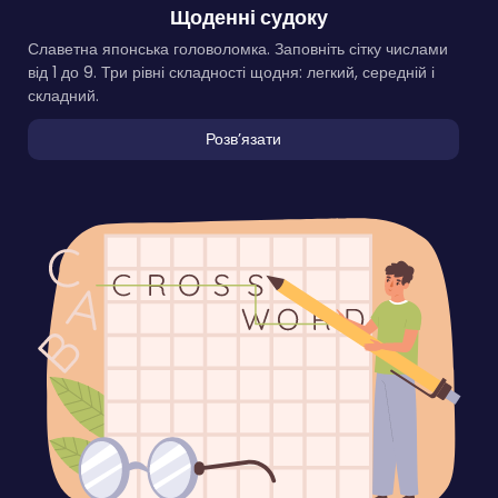
Щоденні судоку
Славетна японська головоломка. Заповніть сітку числами
від 1 до 9. Три рівні складності щодня: легкий, середній і
складний.
Розвʼязати