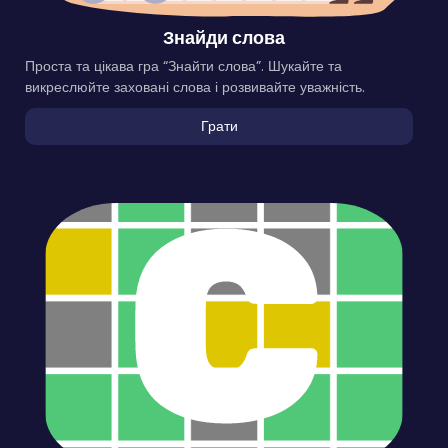
Знайди слова
Проста та цікава гра “Знайти слова”. Шукайте та
викреслюйте заховані слова і розвивайте уважність.
Грати