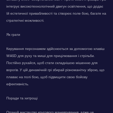
інтегрує високотехнологічний двигун освітлення, що додає
їй естетичної привабливості та створює поле бою, багате на
стратегічні можливості.
Як грати
Керування персонажем здійснюється за допомогою клавіш
WASD для руху та миші для прицілювання і стрільби.
Постійно рухайся, щоб стати складнішою мішенню для
ворогів. У цій динамічній грі збирай різноманітну зброю, що
плаває на полі бою, щоб підвищити свою бойову
ефективність.
Поради та хитрощі
Опануй мистецтво кругового маневрування, адже це