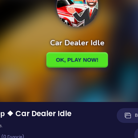
р ❖ Car Dealer Idle
В
в.
 (0 Голосів)