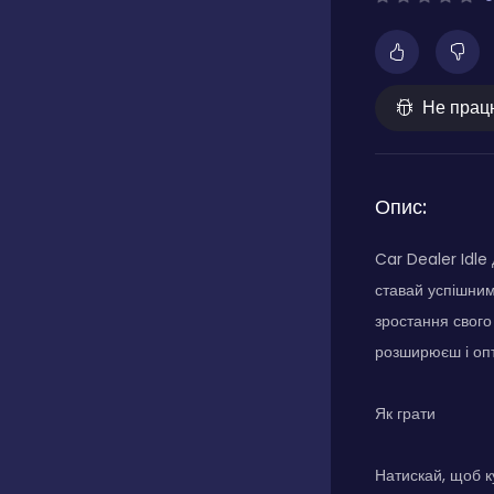
Не прац
Опис:
Car Dealer Idle
ставай успішним
зростання свого 
розширюєш і опт
Як грати
Натискай, щоб к