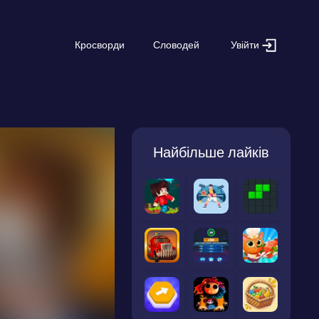
Увійти
Кросворди
Словодей
Найбільше лайків