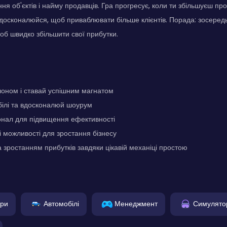
ня об'єктів і найму продавців. Гра прогресує, коли ти збільшуєш про
вдосконалюйся, щоб приваблювати більше клієнтів. Порада: зосеред
б швидко збільшити свої прибутки.
лоном і ставай успішним магнатом
білі та вдосконалюй шоурум
нал для підвищення ефективності
і можливості для зростання бізнесу
а зростанням прибутків завдяки цікавій механіці простою
гри
Автомобілі
Менеджмент
Симулято