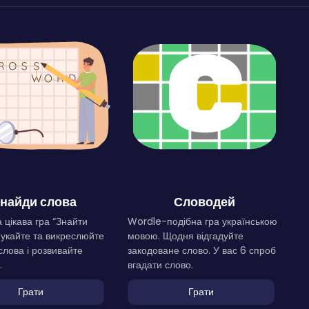
найди слова
Словодей
 цікава гра “Знайти
Wordle-подібна гра українською
Шукайте та викреслюйте
мовою. Щодня відгадуйте
слова і розвивайте
закодоване слово. У вас 6 спроб
.
вгадати слово.
Грати
Грати