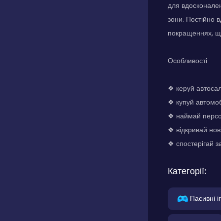
для вдосконален
зони. Постійно 
покращеннях, що
Особливості
❖ керуй автоса
❖ купуй автомо
❖ наймай персо
❖ відкривай нов
❖ спостерігай з
Категорії:
Пасивні і