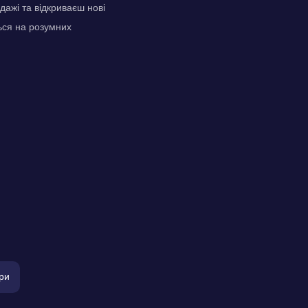
дажі та відкриваєш нові
ься на розумних
ри