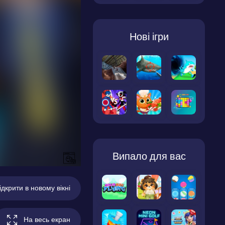
Нові ігри
Випало для вас
ідкрити в новому вікні
На весь екран