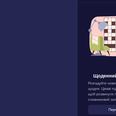
Щоденний
Розгадуйте нови
щодня. Цікаві пі
щоб розвинути л
словниковий зап
Пер