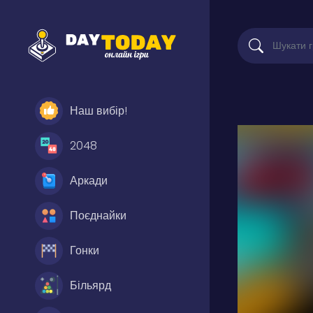
Наш вибір!
2048
Аркади
Поєднайки
Гонки
Більярд