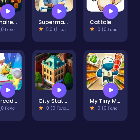
Billionaire Lumber Empire Idle Tycoon
Supermarket Simulator
Cattale
 Голосів)
5.0 (1 Голосів)
0 (0 Голосів)
My Arcade Center
City States Idle
My Tiny Market
 Голосів)
0 (0 Голосів)
0 (0 Голосів)