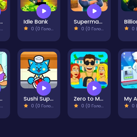
athroom Empire Tycoon
Idle Bank
Supermarket Simulator Dream Store
)
0 (0 Голосів)
0 (0 Голосів)
0 (0
fect Cat Hotel
Sushi Supply Co.
Zero to Millionaire!
)
0 (0 Голосів)
0 (0 Голосів)
0 (0