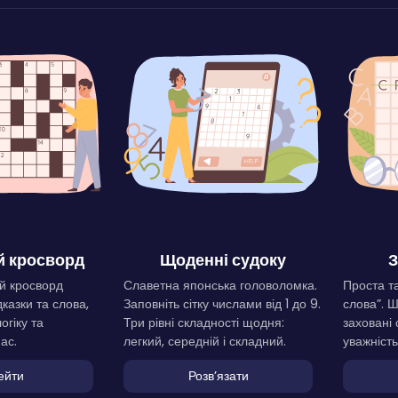
 кросворд
Щоденні судоку
З
й кросворд
Славетна японська головоломка.
Проста та
дказки та слова,
Заповніть сітку числами від 1 до 9.
слова”. 
огіку та
Три рівні складності щодня:
заховані 
ас.
легкий, середній і складний.
уважність
ейти
Розвʼязати