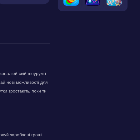
сконалюй свій шоурум і
вай нові можливості для
утки зростають, поки ти
овуй зароблені гроші