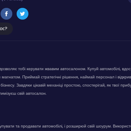
ює?
 дозволяє тобі керувати жвавим автосалоном. Купуй автомобілі, вдо
 магнатом. Приймай стратегічні рішення, наймай персонал і відкри
бізнесу. Завдяки цікавій механіці простою, спостерігай, як твої приб
имізуєш свій автосалон.
упувати та продавати автомобілі, і розширюй свій шоурум. Використ