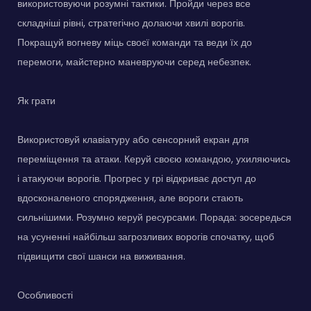
використовуючи розумні тактики. Пройди через все
складніші рівні, стратегічно долаючи хвилі ворогів.
Покращуй вогневу міць своєї команди та веди їх до
перемоги, майстерно маневруючи серед небезпек.
Як грати
Використовуй клавіатуру або сенсорний екран для
переміщення та атаки. Керуй своєю командою, ухиляючись
і атакуючи ворогів. Прогрес у грі відкриває доступ до
вдосконаленого спорядження, але вороги стають
сильнішими. Розумно керуй ресурсами. Порада: зосередься
на усуненні найбільш загрозливих ворогів спочатку, щоб
підвищити свої шанси на виживання.
Особливості