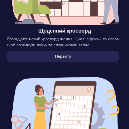
Щоденний кросворд
Розгадуйте новий кросворд щодня. Цікаві підказки та слова,
щоб розвинути логіку та словниковий запас.
Перейти