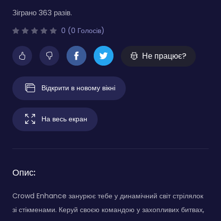
Зіграно 363 разів.
0 (0 Голосів)
Не працює?
Відкрити в новому вікні
На весь екран
Опис:
Crowd Enhance занурює тебе у динамічний світ стрілялок
зі стікменами. Керуй своєю командою у захопливих битвах,