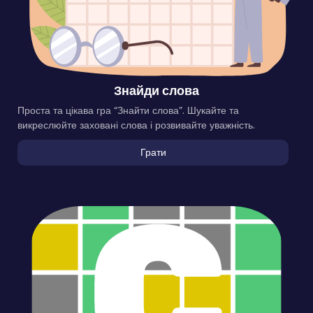
Знайди слова
Проста та цікава гра “Знайти слова”. Шукайте та
викреслюйте заховані слова і розвивайте уважність.
Грати