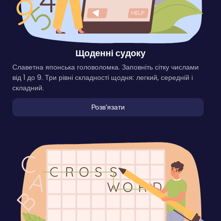
Щоденні судоку
Славетна японська головоломка. Заповніть сітку числами
від 1 до 9. Три рівні складності щодня: легкий, середній і
складний.
Розвʼязати