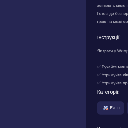
змінюють свою ін
Готові до безпе
грою на межі мо
Інструкції:
Як грати у Wea
✅ Рухайте мишк
✅ Утримуйте ліву
✅ Утримуйте пра
Категорії:
Екшн