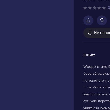
0
Не прац
Опис:
Weapons and Ra
боротьбі за виж
потрапляєте у в
— це зброя в ру
вам протистояти
сутичок і перет
уникаючи куль в