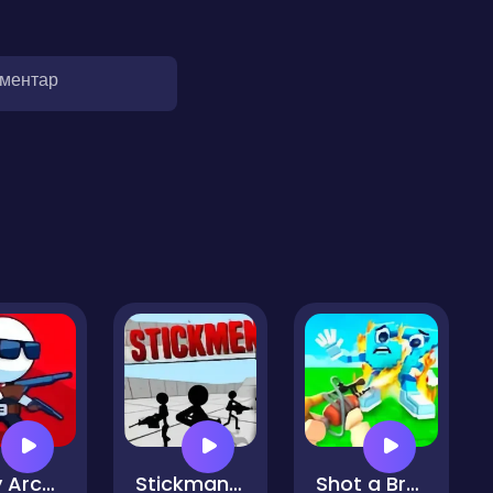
оментар
Tony Archer
Stickman Gun Shooter 3D
Shot a Brainrot!