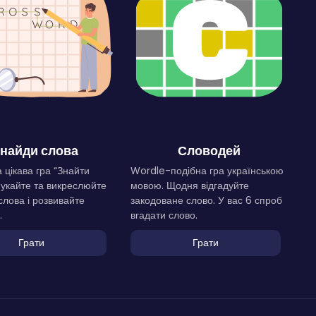
найди слова
Словодей
 цікава гра “Знайти
Wordle-подібна гра українською
Шукайте та викреслюйте
мовою. Щодня відгадуйте
слова і розвивайте
закодоване слово. У вас 6 спроб
.
вгадати слово.
Грати
Грати