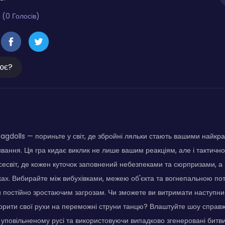
 (0 Голосів)
ює?
gdolls — пориньте у світ, де збройні ляльки стають вашими найкр
ивання. Ця гра кидає виклик не лише вашим реакціям, але і тактич
сесвіт, де кожен куточок заповнений небезпеками та сюрпризами, а
ках. Вибирайте між вибухівками, межею об'єкта та вогнепальною пот
 постійно зростаючим загрозам. Чи зможете ви витримати наступни
ворити свої рухи на переможні струни танцю? Влаштуйте шоу справж
 уповільненому русі та використовуючи випадково згенеровані битв