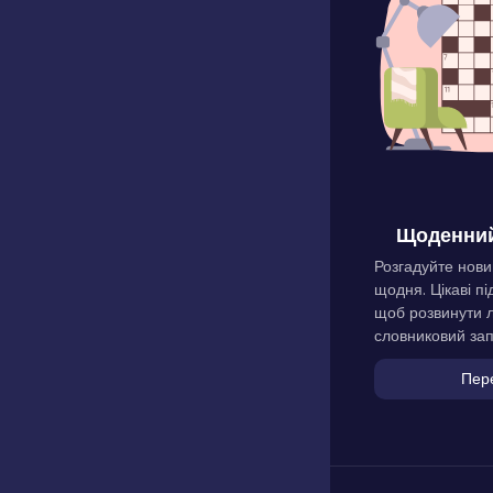
Щоденний
Розгадуйте нови
щодня. Цікаві пі
щоб розвинути л
словниковий зап
Пер