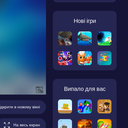
Нові ігри
Випало для вас
ідкрити в новому вікні
На весь екран