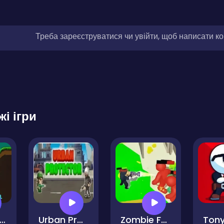
Треба зареєструватися чи увійти, щоб написати к
жі ігри
ick Boy Bazooka Ragdoll
Urban Protector Pro
Zombie Fortress