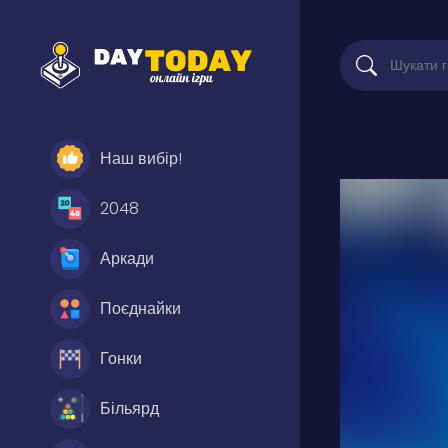
Наш вибір!
2048
Аркади
Поєднайки
Гонки
Більярд