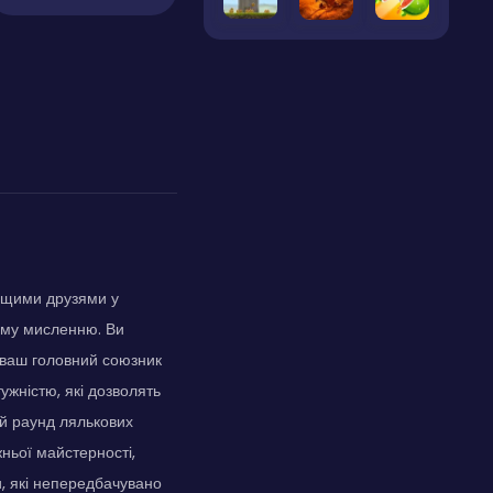
ащими друзями у
ному мисленню. Ви
 ваш головний союзник
ужністю, які дозволять
й раунд лялькових
ньої майстерності,
и, які непередбачувано