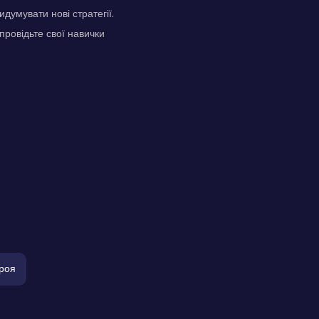
думувати нові стратегії.
провідьте свої навички
роя