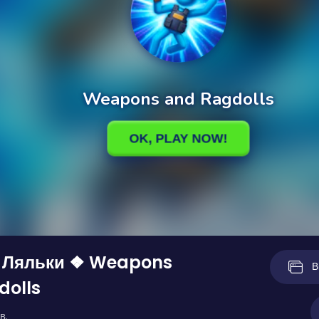
а Ляльки ❖ Weapons
В
dolls
в.