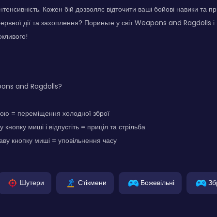
тенсивність. Кожен бій дозволяє відточити ваші бойові навики та при
рервної дії та захоплення? Пориньте у світ Weapons and Ragdolls і 
жливого!
pons and Ragdolls?
ою = переміщення холодної зброї
 кнопку миші і відпустіть = приціл та стрільба
ву кнопку миші = уповільнення часу
Шутери
Стікмени
Божевільні
Зб