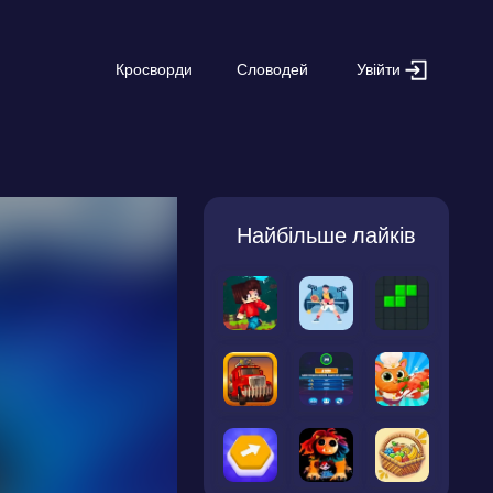
Увійти
Кросворди
Словодей
Найбільше лайків