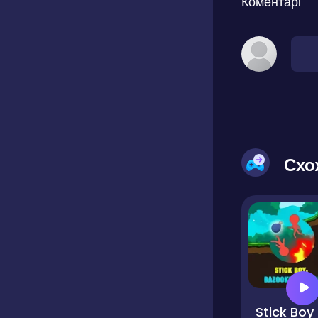
Коментарі
Схо
St