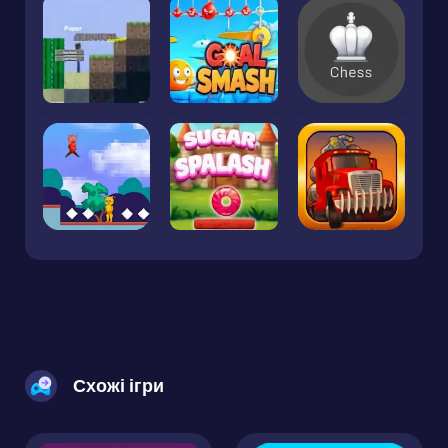
Схожі ігри