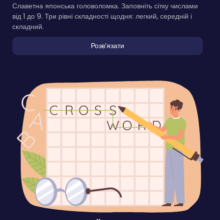
Славетна японська головоломка. Заповніть сітку числами
від 1 до 9. Три рівні складності щодня: легкий, середній і
складний.
Розвʼязати