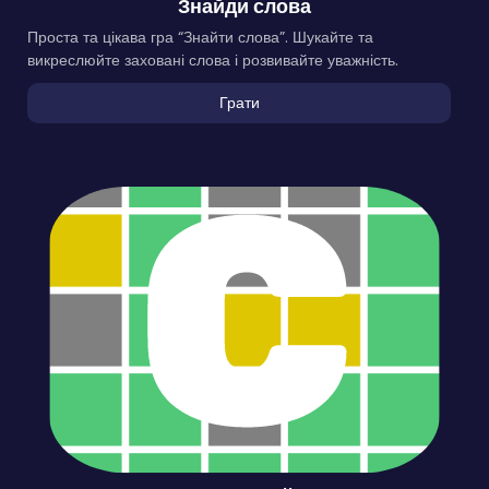
Знайди слова
Проста та цікава гра “Знайти слова”. Шукайте та
викреслюйте заховані слова і розвивайте уважність.
Грати