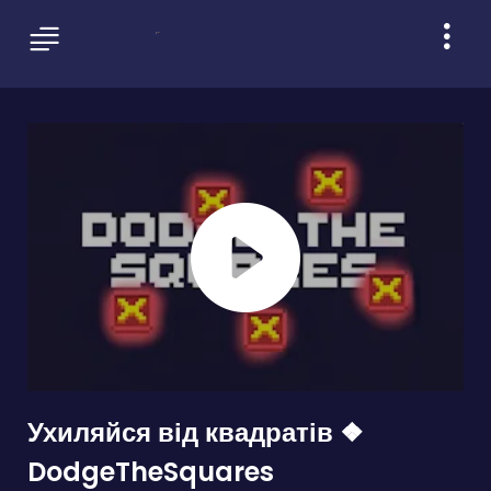
Ухиляйся від квадратів ❖
DodgeTheSquares