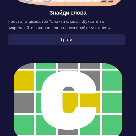
Знайди слова
Проста та цікава гра “Знайти слова”. Шукайте та
викреслюйте заховані слова і розвивайте уважність.
Грати