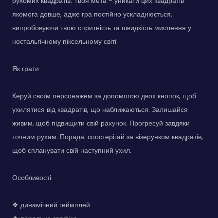
рухомих квадратів. Твоя мета - уникати цих квадратів
якомога довше, адже гра постійно ускладнюється,
випробовуючи твою спритність та швидкість мислення у
ностальгічному піксельному світі.
Як грати
Керуй своїм персонажем за допомогою двох кнопок, щоб
ухилятися від квадратів, що наближаються. Залишайся
живим, щоб підвищити свій рахунок. Прогресуй завдяки
точним рухам. Порада: спостерігай за візерунком квадратів,
щоб спланувати свій наступний ухил.
Особливості
❖ динамічний геймплей