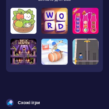
Схожі ігри