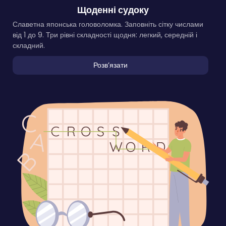
Щоденні судоку
Славетна японська головоломка. Заповніть сітку числами
від 1 до 9. Три рівні складності щодня: легкий, середній і
складний.
Розвʼязати