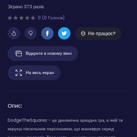
Зіграно 373 разів.
0 (0 Голосів)
Не працює?
Відкрити в новому вікні
На весь екран
Опис:
DodgeTheSquares - це динамічна аркадна гра, в якій ти
керуєш піксельним персонажем, що маневрує серед