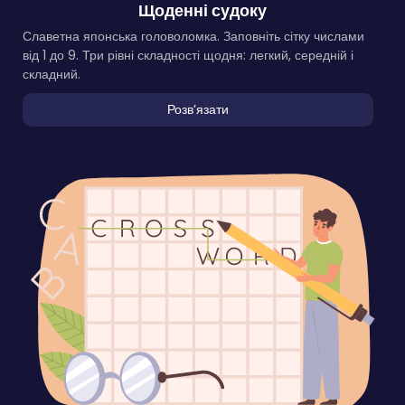
Щоденні судоку
Славетна японська головоломка. Заповніть сітку числами
від 1 до 9. Три рівні складності щодня: легкий, середній і
складний.
Розвʼязати