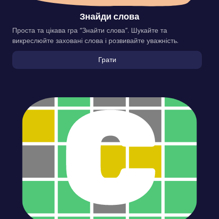
Знайди слова
Проста та цікава гра “Знайти слова”. Шукайте та
викреслюйте заховані слова і розвивайте уважність.
Грати