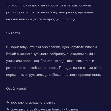
точності. Ті, хто досягне високих результатів, можуть
розблокувати спеціальний бонусний рівень, що додає
цікавий поворот до твоєї аркадної пригоди.
Як грати
Використовуй стрілки або свайпи, щоб керувати блоком.
Втікай з кожного кубічного лабіринту, знаходячи вихід і
уникаючи перешкод. Гра стає складнішою, вимагаючи
ретельної стратегії та вчасності. Порада: вивчи схеми рівня
перед тим, як рухатись, для більш плавного проходження.
Особливості
❖ зростаюча складність рівнів
❖ можливість розблокувати бонусний рівень