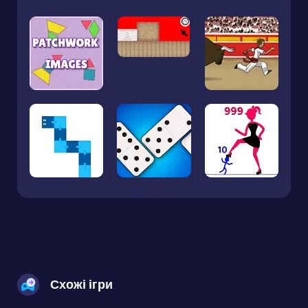
Схожі ігри