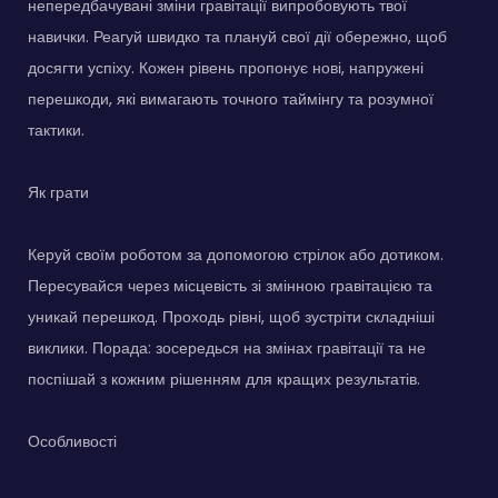
непередбачувані зміни гравітації випробовують твої
навички. Реагуй швидко та плануй свої дії обережно, щоб
досягти успіху. Кожен рівень пропонує нові, напружені
перешкоди, які вимагають точного таймінгу та розумної
тактики.
Як грати
Керуй своїм роботом за допомогою стрілок або дотиком.
Пересувайся через місцевість зі змінною гравітацією та
уникай перешкод. Проходь рівні, щоб зустріти складніші
виклики. Порада: зосередься на змінах гравітації та не
поспішай з кожним рішенням для кращих результатів.
Особливості