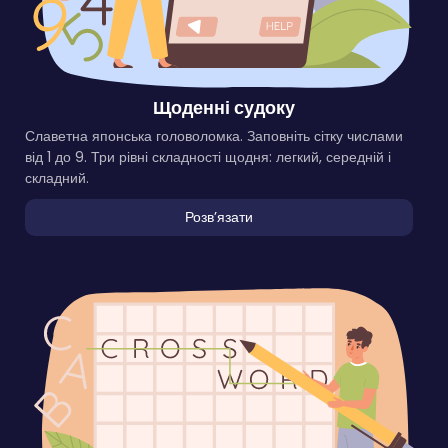
Щоденні судоку
Славетна японська головоломка. Заповніть сітку числами
від 1 до 9. Три рівні складності щодня: легкий, середній і
складний.
Розвʼязати