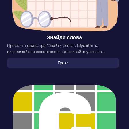
Знайди слова
Проста та цікава гра “Знайти слова”. Шукайте та
викреслюйте заховані слова і розвивайте уважність.
Грати