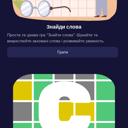
Знайди слова
Проста та цікава гра “Знайти слова”. Шукайте та
викреслюйте заховані слова і розвивайте уважність.
Грати