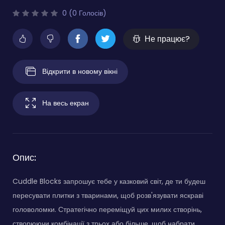
0 (0 Голосів)
Не працює?
Відкрити в новому вікні
На весь екран
Опис:
Cuddle Blocks запрошує тебе у казковий світ, де ти будеш
пересувати плитки з тваринами, щоб розв'язувати яскраві
головоломки. Стратегічно переміщуй цих милих створінь,
створюючи комбінації з трьох або більше, щоб набрати