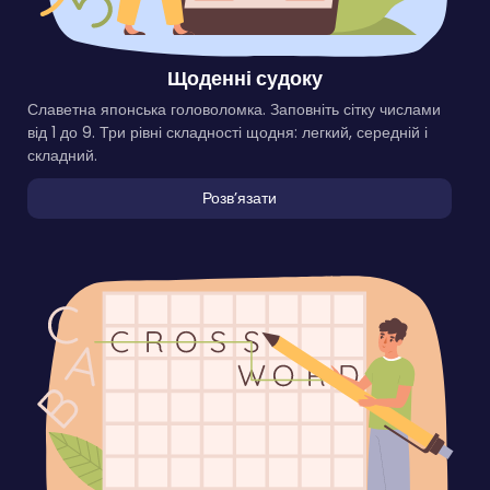
Щоденні судоку
Славетна японська головоломка. Заповніть сітку числами
від 1 до 9. Три рівні складності щодня: легкий, середній і
складний.
Розвʼязати