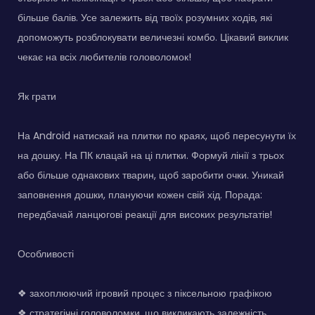
більше балів. Усе залежить від твоїх розумних ходів, які
допоможуть розблокувати величезні комбо. Цікавий виклик
чекає на всіх любителів головоломок!
Як грати
На Android натискай на плитки по краях, щоб пересунути їх
на дошку. На ПК клацай на ці плитки. Формуй лінії з трьох
або більше однакових тварин, щоб заробити очки. Уникай
заповнення дошки, плануючи кожен свій хід. Порада:
передбачай ланцюгові реакції для високих результатів!
Особливості
❖ захоплюючий ігровий процес з піксельною графікою
❖ стратегічні головоломки, що викликають залежність