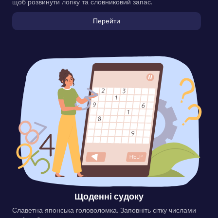
щоб розвинути логіку та словниковий запас.
Перейти
Щоденні судоку
Славетна японська головоломка. Заповніть сітку числами