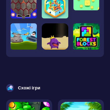
Схожі ігри