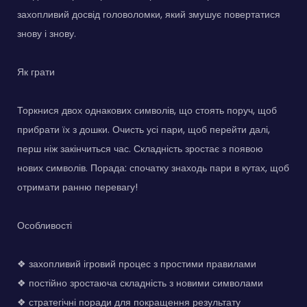
захопливий досвід головоломки, який змушує повертатися
знову і знову.
Як грати
Торкнися двох однакових символів, що стоять поруч, щоб
прибрати їх з дошки. Очисть усі пари, щоб перейти далі,
перш ніж закінчиться час. Складність зростає з появою
нових символів. Порада: спочатку знаходь пари в кутах, щоб
отримати ранню перевагу!
Особливості
❖ захопливий ігровий процес з простими правилами
❖ постійно зростаюча складність з новими символами
❖ стратегічні поради для покращення результату