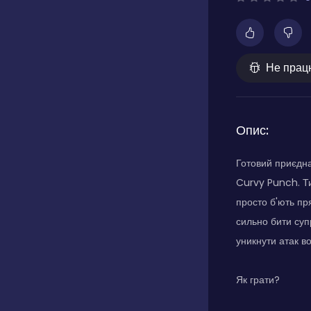
Не прац
Опис:
Готовий приєдна
Curvy Punch. Ти
просто б'ють пр
сильно бити суп
уникнути атак в
Як грати?