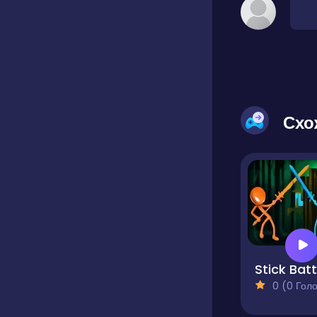
Схо
0 (0 Голосів