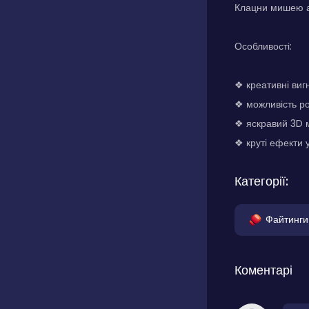
Клацни мишею а
Особливості:
❖ креативні виг
❖ можливість ро
❖ яскравий 3D 
❖ круті ефекти 
Категорії:
Файтинги
Коментарі