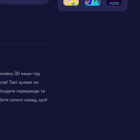
еативну 3D екшн-гру
ів! Твої кулаки не
обходити перешкоди та
бити сальто назад, щоб