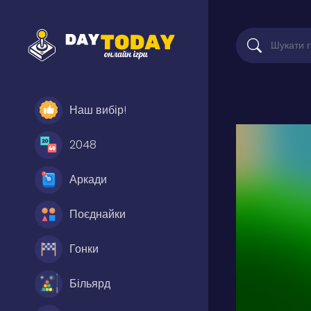
Наш вибір!
2048
Аркади
Поєднайки
Гонки
Більярд