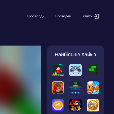
Увійти
Кросворди
Словодей
Найбільше лайків