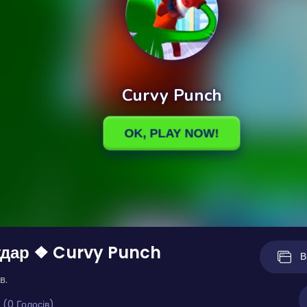
удар ❖ Curvy Punch
В
в.
 (0 Голосів)