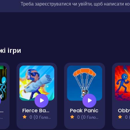
Треба зареєструватися чи увійти, щоб написати к
жі ігри
Stick Battle Fight
Fierce Battle Breakout
Peak Panic
)
0 (0 Голосів)
0 (0 Голосів)
0 (0