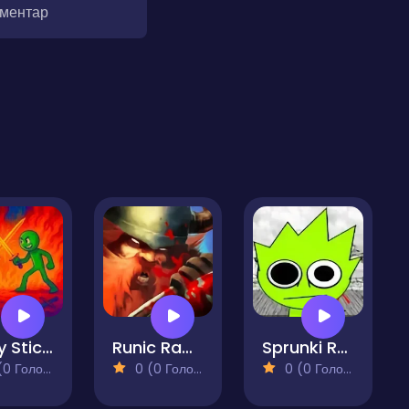
оментар
Obby Stickman - On Swords
Runic Rampage
Sprunki Rage Stickman Incredibox
 Голосів)
0 (0 Голосів)
0 (0 Голосів)