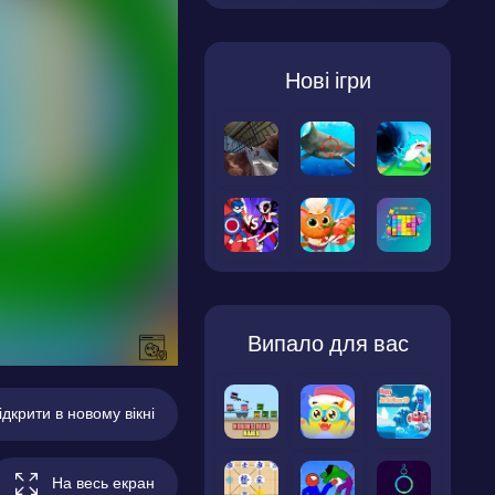
Нові ігри
Випало для вас
ідкрити в новому вікні
На весь екран