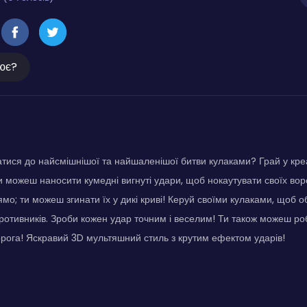
ює?
тися до найсмішнішої та найшаленішої битви кулаками? Грай у кр
 можеш наносити кумедні вигнуті удари, щоб нокаутувати своїх ворог
ямо; ти можеш згинати їх у дикі криві! Керуй своїми кулаками, щоб 
ротивників. Зроби кожен удар точним і веселим! Ти також можеш ро
орога! Яскравий 3D мультяшний стиль з крутим ефектом ударів!