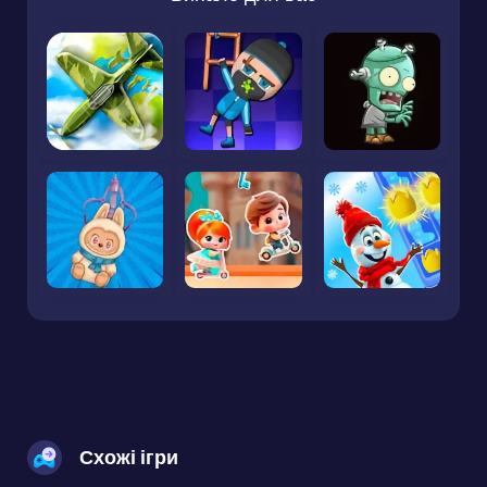
Схожі ігри