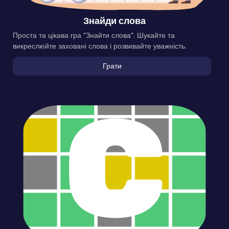
Знайди слова
Проста та цікава гра “Знайти слова”. Шукайте та
викреслюйте заховані слова і розвивайте уважність.
Грати