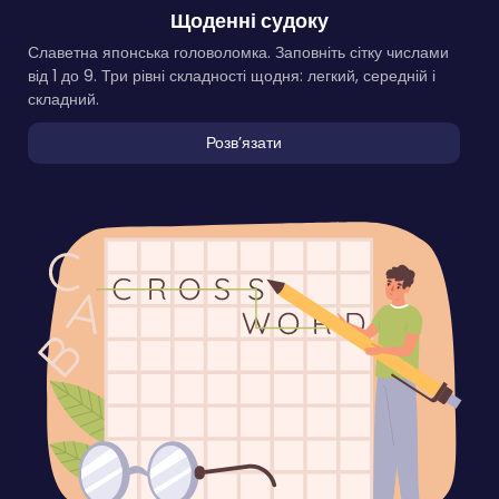
Щоденні судоку
Славетна японська головоломка. Заповніть сітку числами
від 1 до 9. Три рівні складності щодня: легкий, середній і
складний.
Розвʼязати