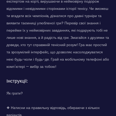
експертом на корті, вирушаючи в неймовірну подорож
відомими і невідомими сторінками історії тенісу. Чи зможеш
ти вгадати всіх чемпіонів, дізнатися про давні турніри та
виявити таємниці улюбленої гри? Перевір свої знання і
перейми їх у неймовірних завданнях, які подарують тобі не
лише нові знання, а й радість від гри. Змагайся з друзями та
доведи, хто тут справжній тенісний розум! Гра має простий
та зрозумілий інтерфейс, що дозволяє насолоджуватися
нею будь-коли і будь-де. Грай на мобільному телефоні або
комп'ютері — вибір за тобою!
Інструкції:
Як грати?
❖ Натисни на правильну відповідь, обираючи з кількох
варіантів.