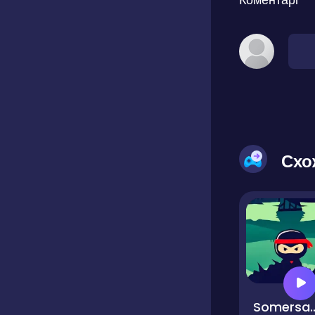
Схо
Somersault Ninja-Sam