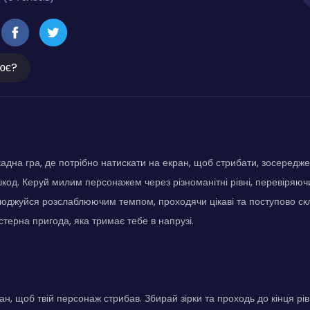
ює?
адна гра, де потрібно натискати на екран, щоб стрибати, зосереджена
код. Керуй милим персонажем через різноманітні рівні, перевіряючи
лоджуйся розслаблюючим темпом, проходячи цікаві та поступово скл
стерна пригода, яка тримає тебе в напрузі.
н, щоб твій персонаж стрибав. Збирай зірки та проходь до кінця рів