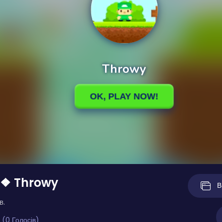
 ❖ Throwy
В
в.
 (0 Голосів)