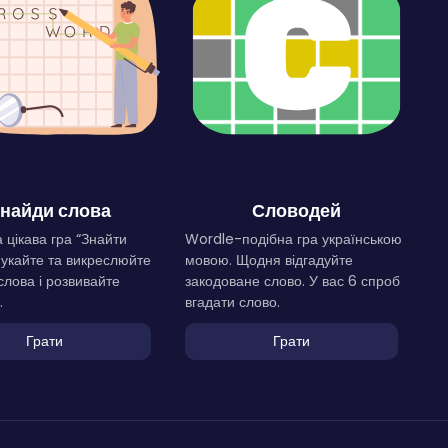
найди слова
Словодей
 цікава гра “Знайти
Wordle-подібна гра українською
Шукайте та викреслюйте
мовою. Щодня відгадуйте
слова і розвивайте
закодоване слово. У вас 6 спроб
.
вгадати слово.
Грати
Грати