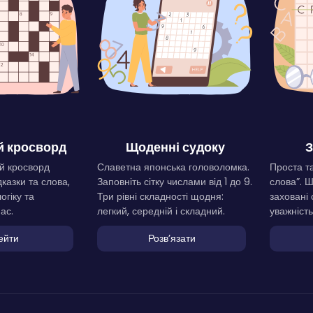
 кросворд
Щоденні судоку
З
й кросворд
Славетна японська головоломка.
Проста та
дказки та слова,
Заповніть сітку числами від 1 до 9.
слова”. 
огіку та
Три рівні складності щодня:
заховані 
ас.
легкий, середній і складний.
уважність
ейти
Розвʼязати