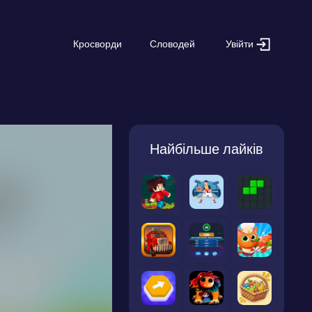
Увійти
Кросворди
Словодей
Найбільше лайків