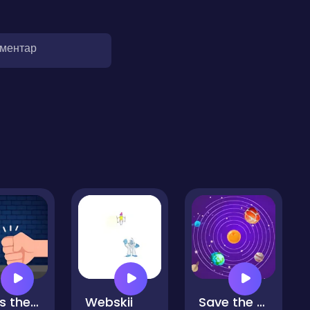
оментар
Glass the Ice
Webskii
Save the Galaxy