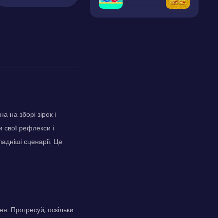
 на зборі зірок і
 свої рефлекси і
адніші сценарії. Це
ня. Прогресуй, оскільки