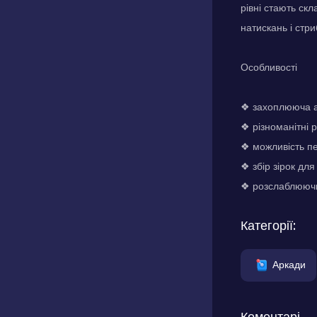
рівні стають ск
натискань і стр
Особливості
❖ захоплююча а
❖ різноманітні 
❖ можливість пе
❖ збір зірок дл
❖ розслаблюючи
Категорії:
Аркади
Коментарі