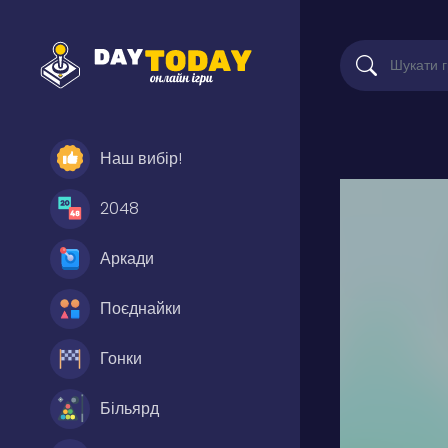
Наш вибір!
2048
Аркади
Поєднайки
Гонки
Більярд