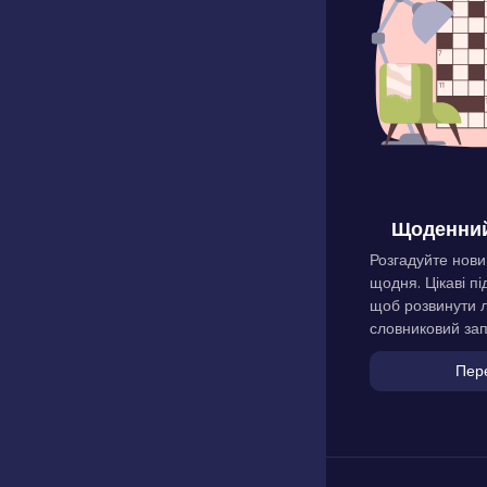
Щоденний
Розгадуйте нови
щодня. Цікаві пі
щоб розвинути л
словниковий зап
Пер