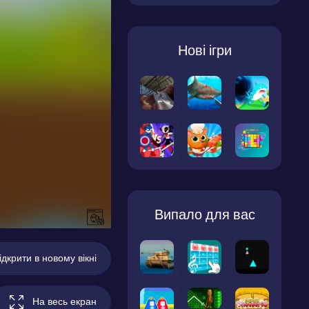
Нові ігри
Випало для вас
ідкрити в новому вікні
На весь екран