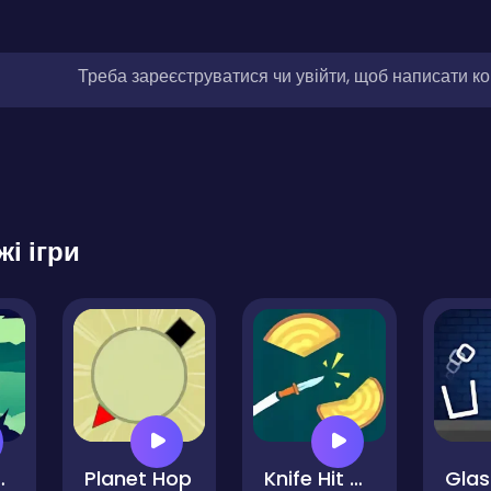
Треба зареєструватися чи увійти, щоб написати к
жі ігри
urai Ninja Jump
Planet Hop
Knife Hit Challenge