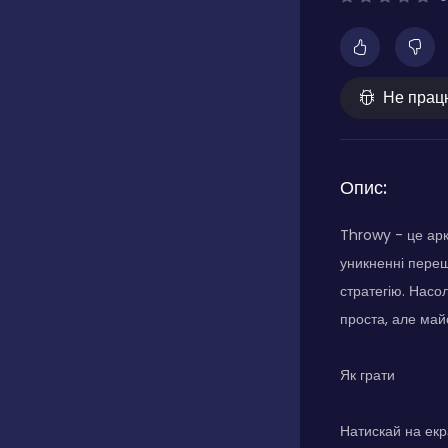
Не прац
Опис:
Throwy - це арк
уникненні переш
стратегію. Насо
проста, але май
Як грати
Натискай на екра