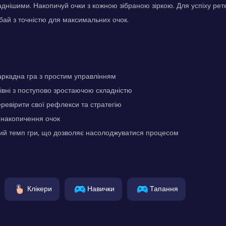
ладнішими. Накопичуй очки з кожною зібраною зіркою. Для успіху ре
ибай з точністю для максимальних очок.
ркадна гра з простим управлінням
рівні з поступово зростаючою складністю
ревірити свої рефлекси та стратегію
я накопичення очок
й темп гри, що дозволяє насолоджуватися процесом
Клікери
Навички
Тапання