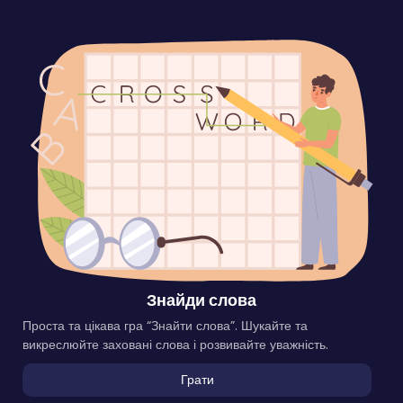
Знайди слова
Проста та цікава гра “Знайти слова”. Шукайте та
викреслюйте заховані слова і розвивайте уважність.
Грати