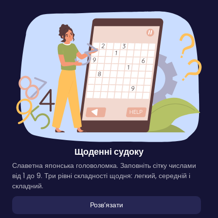
Щоденні судоку
Славетна японська головоломка. Заповніть сітку числами
від 1 до 9. Три рівні складності щодня: легкий, середній і
складний.
Розвʼязати