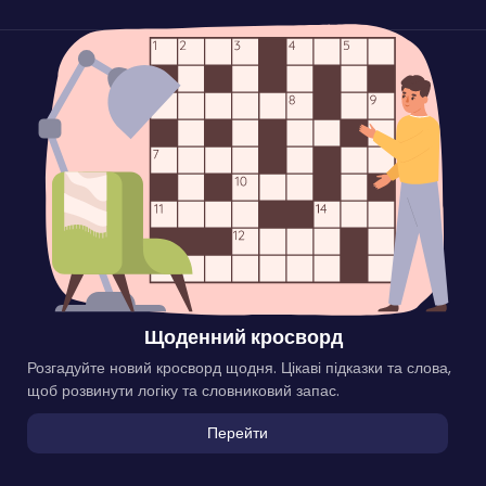
Щоденний кросворд
Розгадуйте новий кросворд щодня. Цікаві підказки та слова,
щоб розвинути логіку та словниковий запас.
Перейти