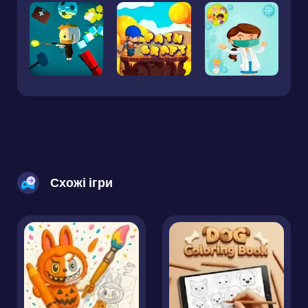
Схожі ігри