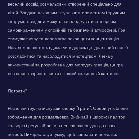
веселий досвід розмальовки, створений спеціально для
дітей. Завдяки яскравим візуальним елементам і зручним
інструментам, діти можуть насолоджуватися творчим
самовираженням у спокійній та безпечній атмосфері. Гра
стимулює уяву та допомагає покращити концентрацію.
Незалежно від того, вдома чи в дорозі, це ідеальний спосіб
розслабитися та насолодитися мистецтвом. Легка у
використанні та розроблена для молодих гравців, ця гра
дозволяє творчості сяяти в кожній кольоровій картинці.
Як грати?
Розпочни гру, натиснувши кнопку "Грати". Обери улюблене
зображення для розмальовки. Вибирай з широкої палітри
кольорів і регулюй розмір пензля відповідно до своїх
потреб. Використовуй гумку, щоб виправити помилки.