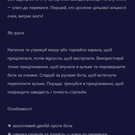
— ключ до перемоги. Перший, хто досягне цільової кількості
очок, виграє матч!
Як грати
Натисни та утримуй мишу або торкайся екрана, щоб
прицілитися, потім відпусти, щоб вистрілити. Використовуй
точне прицілювання, щоб влучати в кульки та перевершити
бота за очками. Слідкуй за рухами бота, щоб встигнути
перехопити кульки. Порада: тренуйся в прицілюванні, щоб
покращити швидкість і точність стрільби.
Особливості
❖ захопливий двобій проти бота
❖ швидка реакція та точність — ключ до перемоги