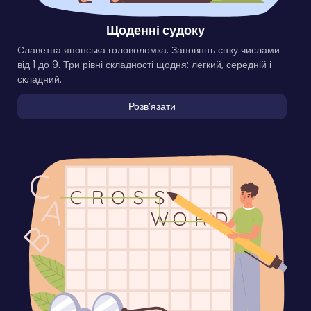
Щоденні судоку
Славетна японська головоломка. Заповніть сітку числами
від 1 до 9. Три рівні складності щодня: легкий, середній і
складний.
Розвʼязати