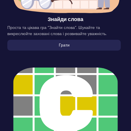
Знайди слова
Проста та цікава гра “Знайти слова”. Шукайте та
викреслюйте заховані слова і розвивайте уважність.
Грати