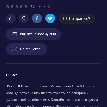
0 (0 Голосів)
Не працює?
Відкрити в новому вікні
На весь екран
Опис:
"Knock It Down" пропонує тобі захопливий двобій проти
бота, де потрібно цілитися та стріляти по повітряних
кульках, щоб заробити очки. Змагайся, захоплюючи кульки
або відбираючи їх у суперника. Швидка реакція та влучність