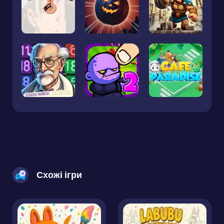
Схожі ігри