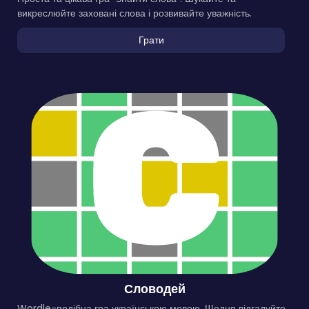
викреслюйте заховані слова і розвивайте уважність.
Грати
Словодей
Wordle-подібна гра українською мовою. Щодня відгадуйте