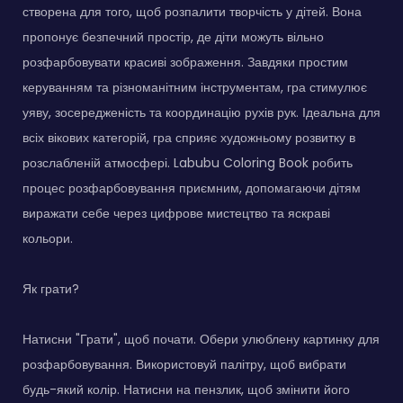
створена для того, щоб розпалити творчість у дітей. Вона
пропонує безпечний простір, де діти можуть вільно
розфарбовувати красиві зображення. Завдяки простим
керуванням та різноманітним інструментам, гра стимулює
уяву, зосередженість та координацію рухів рук. Ідеальна для
всіх вікових категорій, гра сприяє художньому розвитку в
розслабленій атмосфері. Labubu Coloring Book робить
процес розфарбовування приємним, допомагаючи дітям
виражати себе через цифрове мистецтво та яскраві
кольори.
Як грати?
Натисни "Грати", щоб почати. Обери улюблену картинку для
розфарбовування. Використовуй палітру, щоб вибрати
будь-який колір. Натисни на пензлик, щоб змінити його