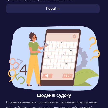
Перейти
Щоденні судоку
Славетна японська головоломка. Заповніть сітку числами
від 1 до 9. Три рівні складності щодня: легкий, середній і