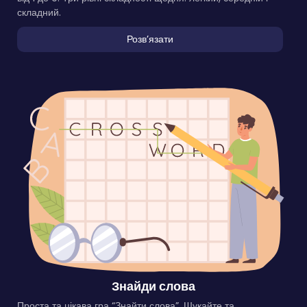
складний.
Розвʼязати
Знайди слова
Проста та цікава гра “Знайти слова”. Шукайте та