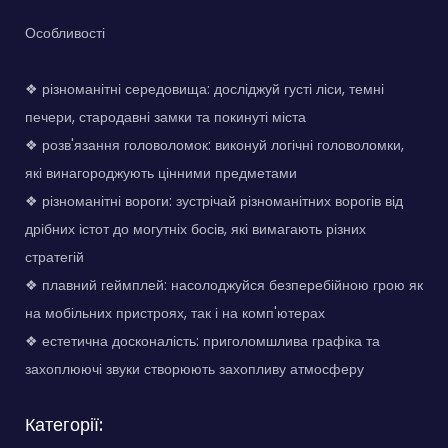
Особливості
❖ різноманітні середовища: досліджуй густі ліси, темні
печери, стародавні замки та покинуті міста
❖ розв'язання головоломок: виконуй логічні головоломки,
які винагороджують цінними предметами
❖ різноманітні вороги: зустрічай різноманітних ворогів від
дрібних істот до могутніх босів, які вимагають різних
стратегій
❖ плавний геймплей: насолоджуйся безперебійною грою як
на мобільних пристроях, так і на комп'ютерах
❖ естетична досконалість: приголомшлива графіка та
захоплюючі звуки створюють захопливу атмосферу
Категорії: