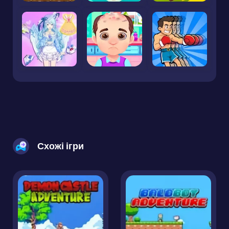
Схожі ігри