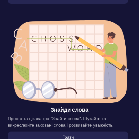
Знайди слова
Проста та цікава гра “Знайти слова”. Шукайте та
викреслюйте заховані слова і розвивайте уважність.
Грати