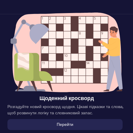
Щоденний кросворд
Розгадуйте новий кросворд щодня. Цікаві підказки та слова,
щоб розвинути логіку та словниковий запас.
Перейти