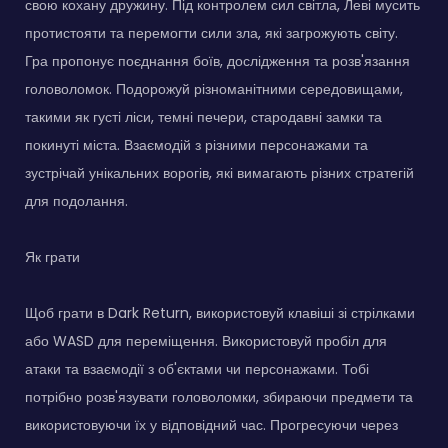
свою кохану дружину. Під контролем сил світла, Леві мусить
протистояти та перемогти сили зла, які загрожують світу.
Гра пропонує поєднання боїв, дослідження та розв'язання
головоломок. Подорожуй різноманітними середовищами,
такими як густі ліси, темні печери, стародавні замки та
покинуті міста. Взаємодій з різними персонажами та
зустрічай унікальних ворогів, які вимагають різних стратегій
для подолання.
Як грати
Щоб грати в Dark Return, використовуй клавіші зі стрілками
або WASD для переміщення. Використовуй пробіл для
атаки та взаємодії з об'єктами чи персонажами. Тобі
потрібно розв'язувати головоломки, збираючи предмети та
використовуючи їх у відповідний час. Прогресуючи через