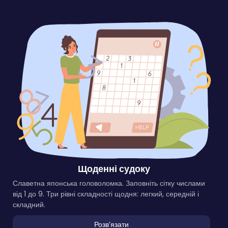
Щоденні судоку
Славетна японська головоломка. Заповніть сітку числами
від 1 до 9. Три рівні складності щодня: легкий, середній і
складний.
Розвʼязати