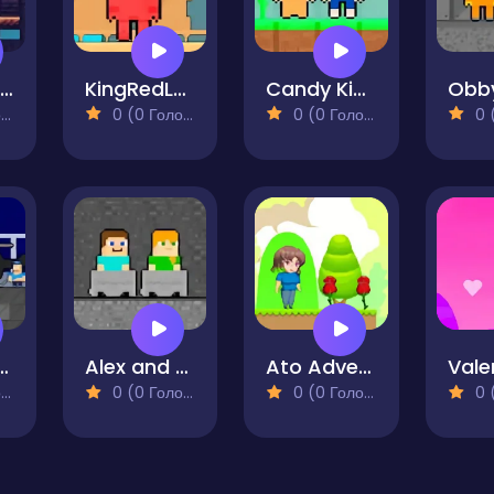
Ghostly Adventure
KingRedLand
Candy Kingdom Skyblock Parkour
)
0 (0 Голосів)
0 (0 Голосів)
0 (0
rry Prison Run
Alex and Steve Miner Two-Player
Ato Adventures
)
0 (0 Голосів)
0 (0 Голосів)
0 (0