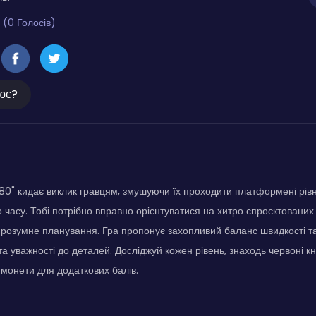
 (0 Голосів)
ює?
180" кидає виклик гравцям, змушуючи їх проходити платформені рів
 часу. Тобі потрібно вправно орієнтуватися на хитро спроєктованих
а розумне планування. Гра пропонує захопливий баланс швидкості та
та уважності до деталей. Досліджуй кожен рівень, знаходь червоні к
й монети для додаткових балів.