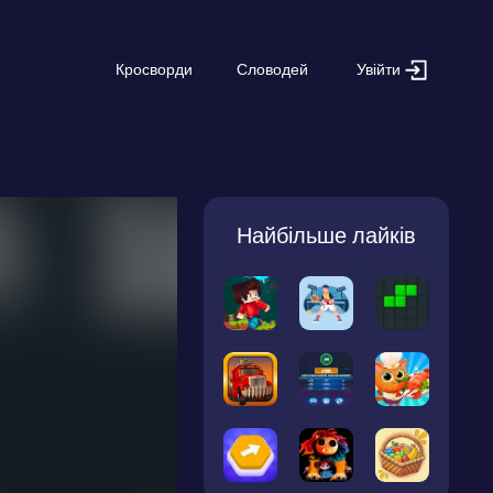
Увійти
Кросворди
Словодей
Найбільше лайків