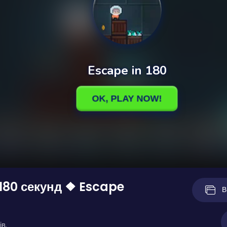
 180 секунд ❖ Escape
В
ів.