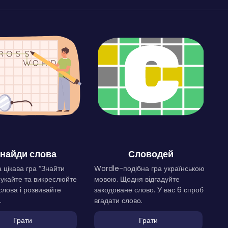
найди слова
Словодей
 цікава гра “Знайти
Wordle-подібна гра українською
Шукайте та викреслюйте
мовою. Щодня відгадуйте
слова і розвивайте
закодоване слово. У вас 6 спроб
.
вгадати слово.
Грати
Грати