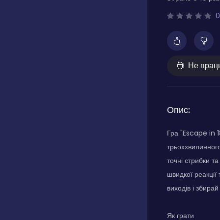
0
Не прац
Опис:
Гра "Escape in 
трьоххвилинного
точні стрибки т
швидкої реакції 
виходів і збира
Як грати