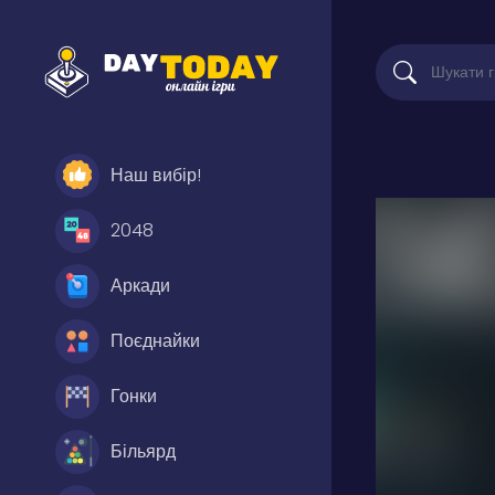
Наш вибір!
2048
Аркади
Поєднайки
Гонки
Більярд