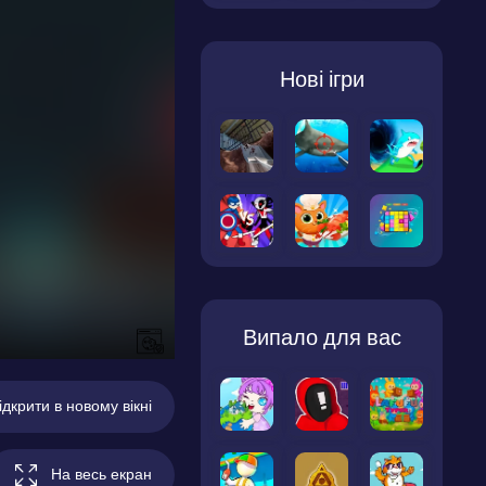
Нові ігри
Випало для вас
ідкрити в новому вікні
На весь екран