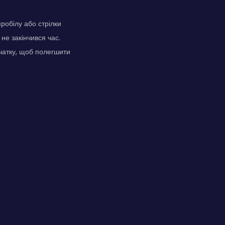
робілу або стрілки
не закінчився час.
очатку, щоб полегшити