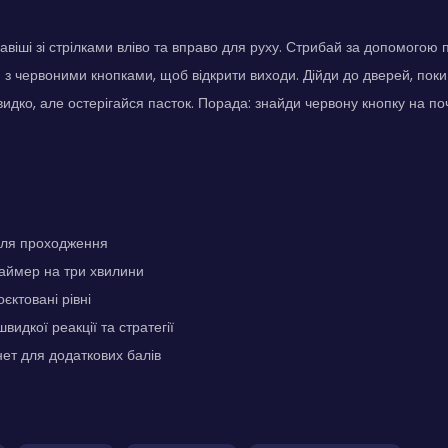
авіші зі стрілками вліво та вправо для руху. Стрибай за допомогою п
й з червоними кнопками, щоб відкрити виходи. Дійди до дверей, поки 
видко, але остерігайся пасток. Порада: знайди червону кнопку на п
для проходження
аймер на три хвилини
єктовані рівні
видкої реакції та стратегії
ет для додаткових балів