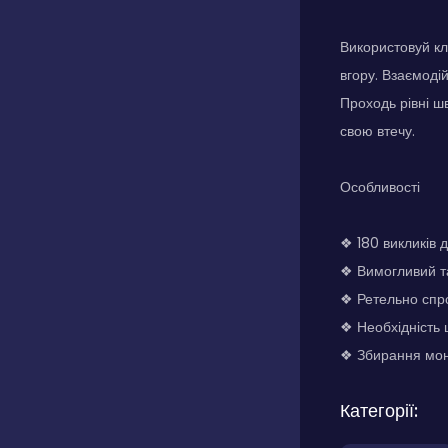
Використовуй кл
вгору. Взаємоді
Проходь рівні ш
свою втечу.
Особливості
❖ 180 викликів 
❖ Вимогливий т
❖ Ретельно спро
❖ Необхідність ш
❖ Збирання мон
Категорії: