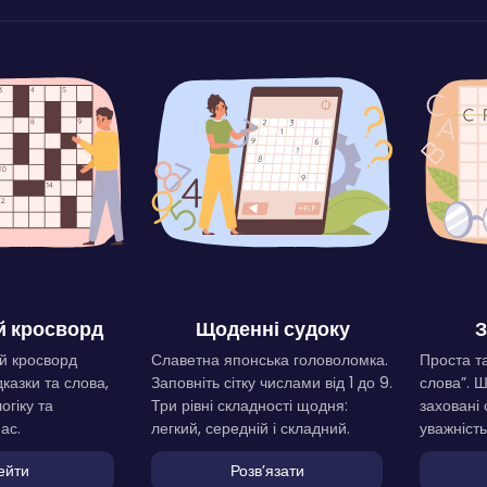
 кросворд
Щоденні судоку
З
й кросворд
Славетна японська головоломка.
Проста та
дказки та слова,
Заповніть сітку числами від 1 до 9.
слова”. 
огіку та
Три рівні складності щодня:
заховані 
ас.
легкий, середній і складний.
уважність
ейти
Розвʼязати