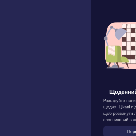
Щоденний
Розгадуйте нови
щодня. Цікаві пі
щоб розвинути л
словниковий зап
Пер