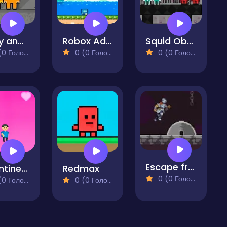
Obby and Noob Barry Prison
Robox Adventure
Squid Obby Game 2Player
 Голосів)
0 (0 Голосів)
0 (0 Голосів)
Escape from the Dungeon
Valentines Day Adventures
Redmax
0 (0 Голосів)
 Голосів)
0 (0 Голосів)